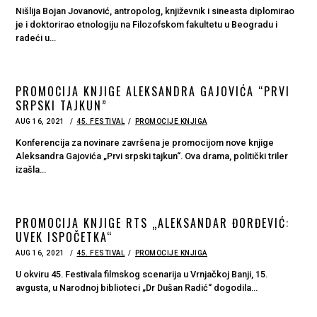
Nišlija Bojan Jovanović, antropolog, književnik i sineasta diplomirao
je i doktorirao etnologiju na Filozofskom fakultetu u Beogradu i
radeći u…
PROMOCIJA KNJIGE ALEKSANDRA GAJOVIĆA “PRVI
SRPSKI TAJKUN”
POSTED
AUG 16, 2021
AUG
45. FESTIVAL
PROMOCIJE KNJIGA
ON
16,
2021
Konferencija za novinare završena je promocijom nove knjige
Aleksandra Gajovića „Prvi srpski tajkun“. Ova drama, politički triler
izašla…
PROMOCIJA KNJIGE RTS „ALEKSANDAR ĐORĐEVIĆ:
UVEK ISPOČETKA“
POSTED
AUG 16, 2021
AUG
45. FESTIVAL
PROMOCIJE KNJIGA
ON
17,
2021
U okviru 45. Festivala filmskog scenarija u Vrnjačkoj Banji, 15.
avgusta, u Narodnoj biblioteci „Dr Dušan Radić“ dogodila…