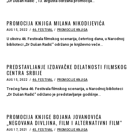
„Dr Dušan Radić“, 13. avgusta održana promocija…
PROMOCIJA KNЈIGA MILANA NIKODIJEVIĆA
POSTED
AUG 15, 2022
AUG
46. FESTIVAL
PROMOCIJE KNJIGA
ON
16,
2022
U okviru 46. Festivala filmskog scenarija, četvrtog dana, u Narodnoj
biblioteci „Dr Dušan Radić“ održano je književno veče…
PREDSTAVLJANJE IZDAVAČKE DELATNOSTI FILMSKOG
CENTRA SRBIJE
POSTED
AUG 15, 2022
AUG
46. FESTIVAL
PROMOCIJE KNJIGA
ON
15,
2022
Trećeg fana 46. Festivala filmskog scenarija, u Narodnoj biblioteci
„Dr Dušan Radić“ održano je predstavlјanje godišnje…
PROMOCIJA KNЈIGE BOJANA JOVANOVIĆA
„NEGOVANA DIVLJINA, FILM I ALTERNATIVNI FILM“
POSTED
AUG 17, 2021
45. FESTIVAL
PROMOCIJE KNJIGA
ON