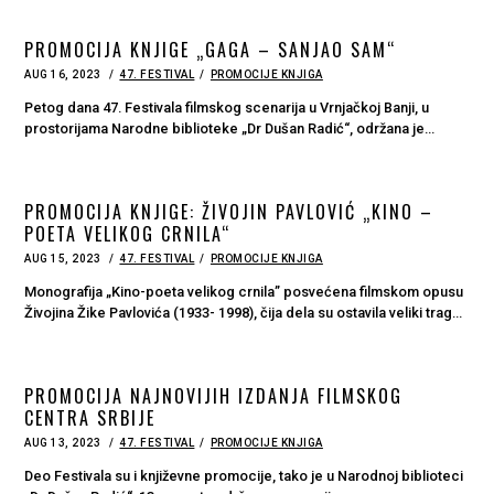
PROMOCIJA KNJIGE „GAGA – SANJAO SAM“
POSTED
AUG 16, 2023
AUG
47. FESTIVAL
PROMOCIJE KNJIGA
ON
17,
2023
Petog dana 47. Festivala filmskog scenarija u Vrnjačkoj Banji, u
prostorijama Narodne biblioteke „Dr Dušan Radić“, održana je…
PROMOCIJA KNJIGE: ŽIVOJIN PAVLOVIĆ „KINO –
POETA VELIKOG CRNILA“
POSTED
AUG 15, 2023
AUG
47. FESTIVAL
PROMOCIJE KNJIGA
ON
16,
2023
Monografija „Kino-poeta velikog crnila” posvećena filmskom opusu
Živojina Žike Pavlovića (1933- 1998), čija dela su ostavila veliki trag…
PROMOCIJA NAJNOVIJIH IZDANJA FILMSKOG
CENTRA SRBIJE
POSTED
AUG 13, 2023
AUG
47. FESTIVAL
PROMOCIJE KNJIGA
ON
14,
2023
Deo Festivala su i književne promocije, tako je u Narodnoj biblioteci