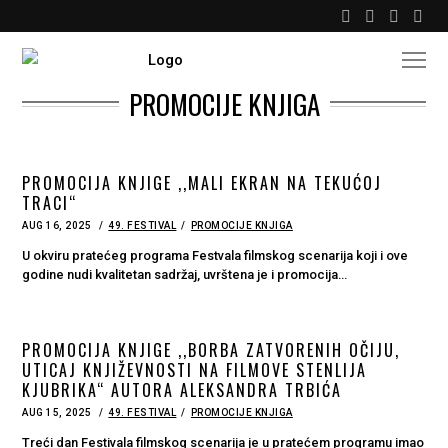
PROMOCIJE KNJIGA
PROMOCIJA KNJIGE ,,MALI EKRAN NA TEKUĆOJ
TRACI“
POSTED
AUG 16, 2025
AUG
49. FESTIVAL
PROMOCIJE KNJIGA
ON
16,
2025
U okviru pratećeg programa Festvala filmskog scenarija koji i ove
godine nudi kvalitetan sadržaj, uvrštena je i promocija…
PROMOCIJA KNJIGE ,,BORBA ZATVORENIH OČIJU,
UTICAJ KNJIŽEVNOSTI NA FILMOVE STENLIJA
KJUBRIKA“ AUTORA ALEKSANDRA TRBIĆA
POSTED
AUG 15, 2025
AUG
49. FESTIVAL
PROMOCIJE KNJIGA
ON
15,
2025
Treći dan Festivala filmskog scenarija je u pratećem programu imao