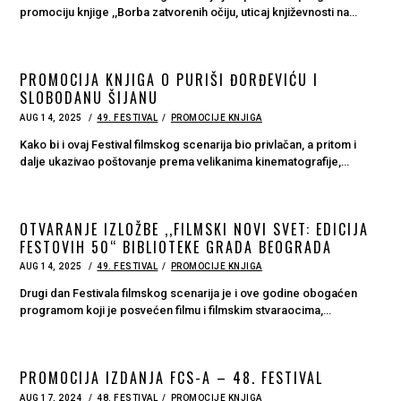
promociju knjige ,,Borba zatvorenih očiju, uticaj književnosti na…
PROMOCIJA KNJIGA O PURIŠI ĐORĐEVIĆU I
SLOBODANU ŠIJANU
POSTED
AUG 14, 2025
AUG
49. FESTIVAL
PROMOCIJE KNJIGA
ON
14,
2025
Kako bi i ovaj Festival filmskog scenarija bio privlačan, a pritom i
dalje ukazivao poštovanje prema velikanima kinematografije,…
OTVARANJE IZLOŽBE ,,FILMSKI NOVI SVET: EDICIJA
FESTOVIH 50“ BIBLIOTEKE GRADA BEOGRADA
POSTED
AUG 14, 2025
49. FESTIVAL
PROMOCIJE KNJIGA
ON
Drugi dan Festivala filmskog scenarija je i ove godine obogaćen
programom koji je posvećen filmu i filmskim stvaraocima,…
PROMOCIJA IZDANJA FCS-A – 48. FESTIVAL
POSTED
AUG 17, 2024
AUG
48. FESTIVAL
PROMOCIJE KNJIGA