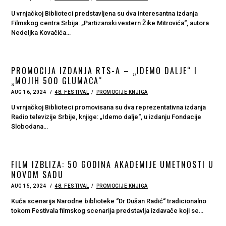
ON
17,
2024
U vrnjačkoj Biblioteci predstavlјena su dva interesantna izdanja
Filmskog centra Srbija: „Partizanski vestern Žike Mitrovića“, autora
Nedelјka Kovačića…
PROMOCIJA IZDANJA RTS-A – „IDEMO DALJE“ I
„MOJIH 500 GLUMACA“
POSTED
AUG 16, 2024
AUG
48. FESTIVAL
PROMOCIJE KNJIGA
ON
16,
2024
U vrnjačkoj Biblioteci promovisana su dva reprezentativna izdanja
Radio televizije Srbije, knjige: „Idemo dalje“, u izdanju Fondacije
Slobodana…
FILM IZBLIZA: 50 GODINA AKADEMIJE UMETNOSTI U
NOVOM SADU
POSTED
AUG 15, 2024
48. FESTIVAL
PROMOCIJE KNJIGA
ON
Kuća scenarija Narodne biblioteke “Dr Dušan Radić“ tradicionalno
tokom Festivala filmskog scenarija predstavlјa izdavače koji se…