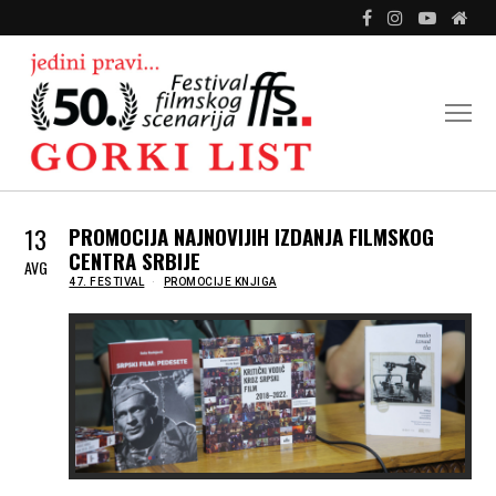
13
PROMOCIJA NAJNOVIJIH IZDANJA FILMSKOG
CENTRA SRBIJE
AVG
IN
47. FESTIVAL
PROMOCIJE KNJIGA