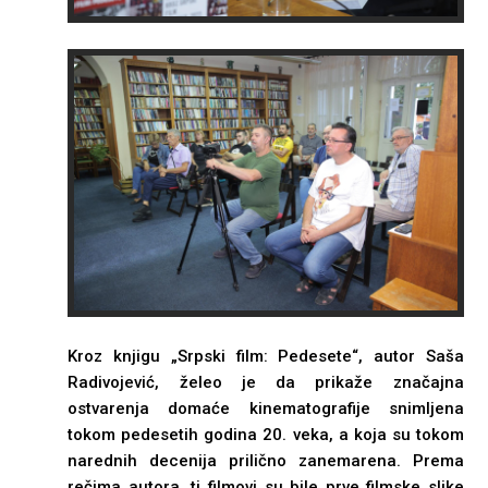
Kroz knjigu „Srpski film: Pedesete“, autor Saša
Radivojević, želeo je da prikaže značajna
ostvarenja domaće kinematografije snimljena
tokom pedesetih godina 20. veka, a koja su tokom
narednih decenija prilično zanemarena. Prema
rečima autora, ti filmovi su bile prve filmske slike