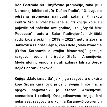
Deo Festivala su i književne promocije, tako je u
Narodnoj biblioteci „Dr Dušan Radić“, 13. avgusta
održana promocija najnovijih izdanja Filmskog
centra Srbije. Predstavljene su tri knjige koje su
pojavile od početka ove godine, i to: „Srpski film:
Pedesete“, autora Saše Radivojevića, „Kritički
vodič kroz srpski film 2018 – 2022“, autora Zorana
Jankovića i Đorđa Bajića, kao i delo „Malo iznad tla
(Srđan Karanović o svojim filmovima)“, gde je
razgovor vodio i priredio Stefan Arsenijević.
Moderatori promocije novih izdanja bili su Đorđe
Bajić i Zoran Janković.
Knjiga „Malo iznad tla“ je knjiga razgovora u okviru
koje Srđan Karanović priča o svojim filmovima, a
njegov sagovornik je Stefan Arsenijević,
scenarista i reditelj. Ovu jedinstvenu knjigu čini
jedanaest razgovora u kojima Karanović otvoreno i