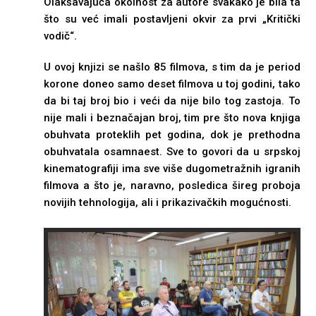
Olakšavajuća okolnost za autore svakako je bila ta
što su već imali postavljeni okvir za prvi „Kritički
vodič“.
U ovoj knjizi se našlo 85 filmova, s tim da je period
korone doneo samo deset filmova u toj godini, tako
da bi taj broj bio i veći da nije bilo tog zastoja. To
nije mali i beznačajan broj, tim pre što nova knjiga
obuhvata proteklih pet godina, dok je prethodna
obuhvatala osamnaest. Sve to govori da u srpskoj
kinematografiji ima sve više dugometražnih igranih
filmova a što je, naravno, posledica šireg proboja
novijih tehnologija, ali i prikazivačkih mogućnosti.