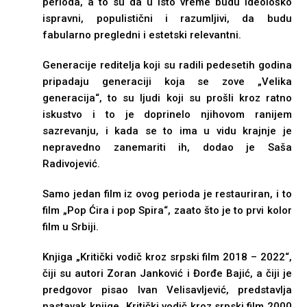
perioda, a to su da u isto vreme budu ideološko
ispravni, populistični i razumljivi, da budu
fabularno pregledni i estetski relevantni.
Generacije reditelja koji su radili pedesetih godina
pripadaju generaciji koja se zove „Velika
generacija“, to su ljudi koji su prošli kroz ratno
iskustvo i to je doprinelo njihovom ranijem
sazrevanju, i kada se to ima u vidu krajnje je
nepravedno zanemariti ih, dodao je Saša
Radivojević.
Samo jedan film iz ovog perioda je restauriran, i to
film „Pop Ćira i pop Spira“, zaato što je to prvi kolor
film u Srbiji.
Knjiga „Kritički vodič kroz srpski film 2018 – 2022“,
čiji su autori Zoran Janković i Đorđe Bajić, a čiji je
predgovor pisao Ivan Velisavljević, predstavlja
nastavak knjige „Kritički vodič kroz srpski film 2000