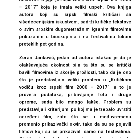
– 2017“ koja je imala veliki uspeh. Ova knjiga
autora koji su srpski filmski kritičari sa
višedecenijskim iskustvom, sadrži kritičke tekstove
o svim srpskim dugometražnim igranim filmovima
prikazanim u bioskopima i na festivalima tokom
proteklih pet godina.
Zoran Janković, jedan od autora istakao je da je
olakšavajuća okolnost bila ta što su se kritički
bavili filmovima iz skorije prošlosti, tako da je ono
što je predstavljalo veliki problem u „Kritičkom
vodiču kroz srpski film 2000 – 2017“, a to je
provera podataka, pribavljanje foto i druge
opreme, sada bilo mnogo lakše. Problem su
predstavljali kriterijumi po kojima je trebalo uvrstiti
određeni film, zato što se u međuvremenu
promenio prikazivački okvir, tako da su se pojavili
filmovi koji su se prikazivali samo na festivalima.