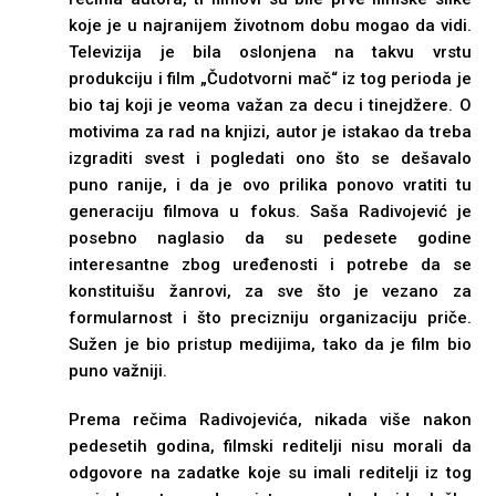
koje je u najranijem životnom dobu mogao da vidi.
Televizija je bila oslonjena na takvu vrstu
produkciju i film „Čudotvorni mač“ iz tog perioda je
bio taj koji je veoma važan za decu i tinejdžere. O
motivima za rad na knjizi, autor je istakao da treba
izgraditi svest i pogledati ono što se dešavalo
puno ranije, i da je ovo prilika ponovo vratiti tu
generaciju filmova u fokus. Saša Radivojević je
posebno naglasio da su pedesete godine
interesantne zbog uređenosti i potrebe da se
konstituišu žanrovi, za sve što je vezano za
formularnost i što precizniju organizaciju priče.
Sužen je bio pristup medijima, tako da je film bio
puno važniji.
Prema rečima Radivojevića, nikada više nakon
pedesetih godina, filmski reditelji nisu morali da
odgovore na zadatke koje su imali reditelji iz tog