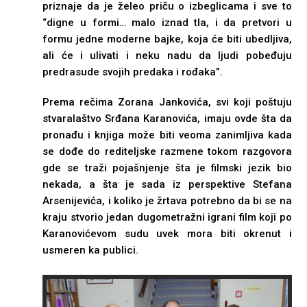
priznaje da je želeo priču o izbeglicama i sve to
“digne u formi… malo iznad tla, i da pretvori u
formu jedne moderne bajke, koja će biti ubedljiva,
ali će i ulivati i neku nadu da ljudi pobeđuju
predrasude svojih predaka i rođaka”.
Prema rečima Zorana Jankovića, svi koji poštuju
stvaralaštvo Srđana Karanovića, imaju ovde šta da
pronađu i knjiga može biti veoma zanimljiva kada
se dođe do rediteljske razmene tokom razgovora
gde se traži pojašnjenje šta je filmski jezik bio
nekada, a šta je sada iz perspektive Stefana
Arsenijevića, i koliko je žrtava potrebno da bi se na
kraju stvorio jedan dugometražni igrani film koji po
Karanovićevom sudu uvek mora biti okrenut i
usmeren ka publici.