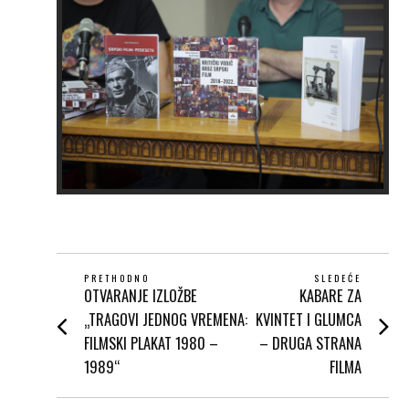
POST
PRETHODNO
SLEDEĆE
OTVARANЈE IZLOŽBE
KABARE ZA
Prethodni
Next
NAVIGATION
post:
post:
„TRAGOVI JEDNOG VREMENA:
KVINTET I GLUMCA
FILMSKI PLAKAT 1980 –
– DRUGA STRANA
1989“
FILMA