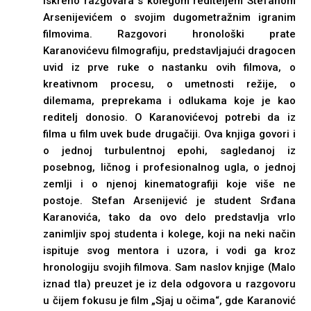
iskreno razgovara s kolegom rediteljem Stefanom
Arsenijevićem o svojim dugometražnim igranim
filmovima. Razgovori hronološki prate
Karanovićevu filmografiju, predstavljajući dragocen
uvid iz prve ruke o nastanku ovih filmova, o
kreativnom procesu, o umetnosti režije, o
dilemama, preprekama i odlukama koje je kao
reditelj donosio. O Karanovićevoj potrebi da iz
filma u film uvek bude drugačiji. Ova knjiga govori i
o jednoj turbulentnoj epohi, sagledanoj iz
posebnog, ličnog i profesionalnog ugla, o jednoj
zemlji i o njenoj kinematografiji koje više ne
postoje. Stefan Arsenijević je student Srđana
Karanovića, tako da ovo delo predstavlja vrlo
zanimljiv spoj studenta i kolege, koji na neki način
ispituje svog mentora i uzora, i vodi ga kroz
hronologiju svojih filmova. Sam naslov knjige (Malo
iznad tla) preuzet je iz dela odgovora u razgovoru
u čijem fokusu je film „Sjaj u očima“, gde Karanović