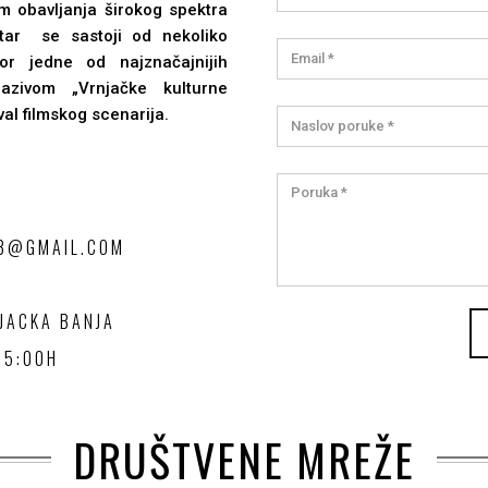
m obavljanja širokog spektra
entar se sastoji od nekoliko
tor jedne od najznačajnijih
nazivom „Vrnjačke kulturne
val filmskog scenarija.
VB@GMAIL.COM
JACKA BANJA
15:00H
DRUŠTVENE MREŽE