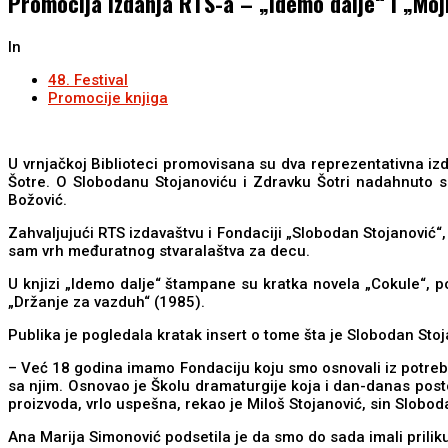
Promocija izdanja RTS-a – „Idemo dalje“ i „Mo
In
48. Festival
Promocije knjiga
U vrnjačkoj Biblioteci promovisana su dva reprezentativna izd
Šotre. O Slobodanu Stojanoviću i Zdravku Šotri nadahnuto su
Božović.
Zahvaljujući RTS izdavaštvu i Fondaciji „Slobodan Stojanović“
sam vrh međuratnog stvaralaštva za decu.
U knjizi „Idemo dalje“ štampane su kratka novela „Cokule“, po 
„Držanje za vazduh“ (1985).
Publika je pogledala kratak insert o tome šta je Slobodan Stoj
– Već 18 godina imamo Fondaciju koju smo osnovali iz potrebe
sa njim. Osnovao je Školu dramaturgije koja i dan-danas postoj
proizvoda, vrlo uspešna, rekao je Miloš Stojanović, sin Slobod
Ana Marija Simonović podsetila je da smo do sada imali priliku