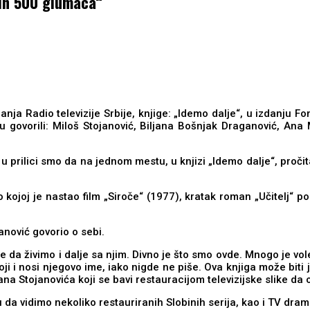
jih 500 glumaca“
anja Radio televizije Srbije, knjige: „Idemo dalje“, u izdanju
 govorili: Miloš Stojanović, Biljana Bošnjak Draganović, Ana 
, u prilici smo da na jednom mestu, u knjizi „Idemo dalje“, pro
kojoj je nastao film „Siroče“ (1977), kratak roman „Učitelj“ po
anović govorio o sebi.
 da živimo i dalje sa njim. Divno je što smo ovde. Mnogo je v
i i nosi njegovo ime, iako nigde ne piše. Ova knjiga može biti j
ana Stojanovića koji se bavi restauracijom televizijske slike d
 da vidimo nekoliko restauriranih Slobinih serija, kao i TV dram