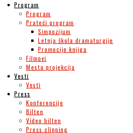
Program
Program
Prateći program
Simpozijum
Letnja škola dramaturgije
Promocije knjiga
Filmovi
Mesta projekcija
Vesti
Vesti
Press
Konferencije
Bilten
Video bilten
Press clipping