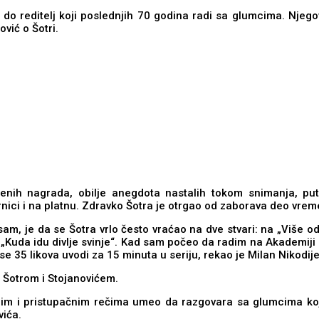
ta, do reditelj koji poslednjih 70 godina radi sa glumcima. Nje
vić o Šotri.
ijenih nagrada, obilje anegdota nastalih tokom snimanja, pu
nici i na platnu. Zdravko Šotra je otrgao od zaborava deo vrem
jesam, je da se Šotra vrlo često vraćao na dve stvari: na „Više o
uz „Kuda idu divlje svinje“. Kad sam počeo da radim na Akademi
e 35 likova uvodi za 15 minuta u seriju, rekao je Milan Nikodije
 Šotrom i Stojanovićem.
mnim i pristupačnim rečima umeo da razgovara sa glumcima koj
vića.