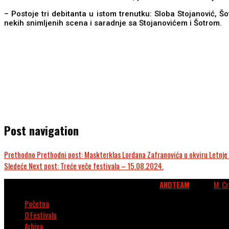
– Postoje tri debitanta u istom trenutku: Sloba Stojanović, Šot
nekih snimljenih scena i saradnje sa Stojanovićem i Šotrom.
Post navigation
Prethodno
Prethodni post:
Maskterklas Lordana Zafranovića u okviru Letnјe
Sledeće
Next post:
Treće veče festivala – 15.08.2024.
© 2026. Kulturni centar Vrnjačka Banja. Webdesign
ANDTEAM
. Photo:
M. C
Početna
O Festivalu
Arhiva