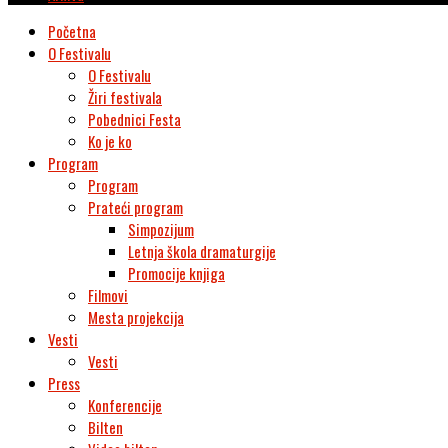
Početna
O Festivalu
O Festivalu
Žiri festivala
Pobednici Festa
Ko je ko
Program
Program
Prateći program
Simpozijum
Letnja škola dramaturgije
Promocije knjiga
Filmovi
Mesta projekcija
Vesti
Vesti
Press
Konferencije
Bilten