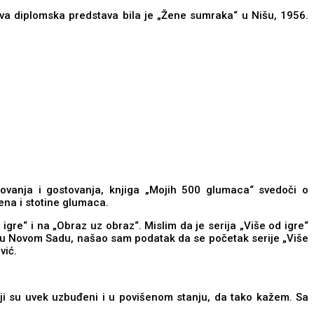
gova diplomska predstava bila je „Žene sumraka“ u Nišu, 1956.
tovanja i gostovanja, knjiga „Mojih 500 glumaca“ svedoči o
ena i stotine glumaca.
d igre“ i na „Obraz uz obraz“. Mislim da je serija „Više od igre“
ji u Novom Sadu, našao sam podatak da se početak serije „Više
vić.
i su uvek uzbuđeni i u povišenom stanju, da tako kažem. Sa