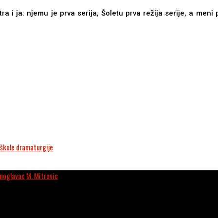
ra i ja: njemu je prva serija, Šoletu prva režija serije, a meni 
 škole dramaturgije
rnoglavac
,
M. Mitrovic
.