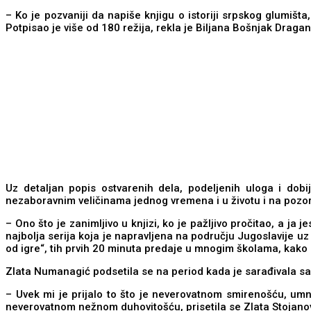
– Ko je pozvaniji da napiše knjigu o istoriji srpskog glumiš
Potpisao je više od 180 režija, rekla je Biljana Bošnjak Dragano
Uz detaljan popis ostvarenih dela, podeljenih uloga i dob
nezaboravnim veličinama jednog vremena i u životu i na pozor
– Ono što je zanimljivo u knjizi, ko je pažljivo pročitao, a ja 
najbolja serija koja je napravljena na području Jugoslavije 
od igre“, tih prvih 20 minuta predaje u mnogim školama, kako s
Zlata Numanagić podsetila se na period kada je sarađivala sa
– Uvek mi je prijalo to što je neverovatnom smirenošću, u
neverovatnom nežnom duhovitošću, prisetila se Zlata Stojano