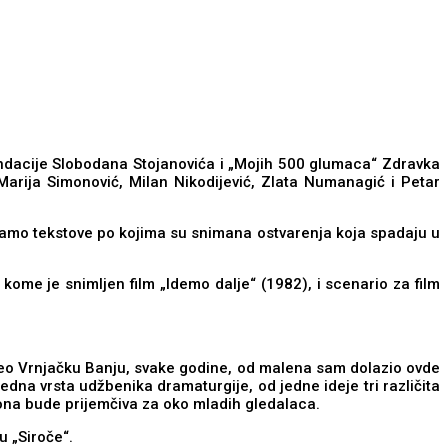
 Fondacije Slobodana Stojanovića i „Mojih 500 glumaca“ Zdravka
Marija Simonović, Milan Nikodijević, Zlata Numanagić i Petar
čitamo tekstove po kojima su snimana ostvarenja koja spadaju u
 kome je snimljen film „Idemo dalje“ (1982), i scenario za film
oleo Vrnjačku Banju, svake godine, od malena sam dolazio ovde
edna vrsta udžbenika dramaturgije, od jedne ideje tri različita
a ona bude prijemčiva za oko mladih gledalaca.
u „Siroče“.