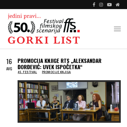
16
PROMOCIJA KNJIGE RTS „ALEKSANDAR
ĐORĐEVIĆ: UVEK ISPOČETKA“
AVG
IN
45. FESTIVAL
PROMOCIJE KNJIGA