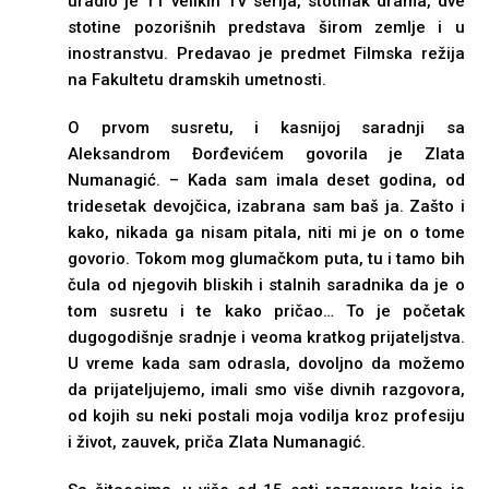
uradio je 11 velikih TV serija, stotinak drama, dve
stotine pozorišnih predstava širom zemlje i u
inostranstvu. Predavao je predmet Filmska režija
na Fakultetu dramskih umetnosti.
O prvom susretu, i kasnijoj saradnji sa
Aleksandrom Đorđevićem govorila je Zlata
Numanagić. – Kada sam imala deset godina, od
tridesetak devojčica, izabrana sam baš ja. Zašto i
kako, nikada ga nisam pitala, niti mi je on o tome
govorio. Tokom mog glumačkom puta, tu i tamo bih
čula od njegovih bliskih i stalnih saradnika da je o
tom susretu i te kako pričao… To je početak
dugogodišnje sradnje i veoma kratkog prijateljstva.
U vreme kada sam odrasla, dovoljno da možemo
da prijateljujemo, imali smo više divnih razgovora,
od kojih su neki postali moja vodilja kroz profesiju
i život, zauvek, priča Zlata Numanagić.