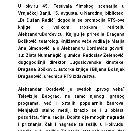
U okviru 45. Festivala filmskog scenarija u
Vrnjačkoj Banji, 15. avgusta, u Narodnoj biblioteci
„Dr Dušan Radić“ dogodila se promocija RTS-ove
knjige o velikom srpskom reditelju
AleksandruĐorđeviću. Knjigu je priredila Dragana
Bošković, teatrolog. Književno veče vodila je Marija
Ana Simonović, a o Aleksandru Đorđeviću govorili
su: Zlata Numanagić, glumica, Radoslav Zelenović,
dugogodišnji direktor Jugoslovenske kinoteke,
Dragana Bošković, autorka knjige i Biljana Bošnjak
Draganović, urednica RTS izdavaštva.
Aleksandar Đorđević je svedok „prvog veka“
Televizije Beograd, ne samo njenog igranog
programa, već i ostalih popularnih žanrova.
Menjajući stalno medij, izrazio se i u oblasti
pozorišta, filma, radija. Dobitnik je mnogih nagrada
i priznanja, čak i nagrade za režiju u Holivudu,