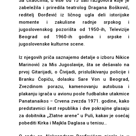
Sa čitaocima, u više od 15 sati razgovora koje je
zabeležila i priredila teatrolog Dragana Bošković,
reditelj Đorđević iz ličnog ugla deli istorijske
momente i zakulisne radnje srpskog i
jugoslovenskog pozorišta od 1950-ih, Televizije
Beograd od 1960-ih godina i srpske i
jugoslovenske kulturne scene.
Iz njegovih priča saznajemo detalje o izboru Nikice
Marinović za Mis Jugoslavije, šta se dešavalo na
prvoj Gitarijadi, o Čivijadi, prisluškivanju policije i
Branku Ćopiću, dolasku Sare Von u Beograd,
Zvezdinom porazu, kamenovanju autobusa i
plakanju igrača u avionu posle fudbalske utakmice
Panatanaikos – Crvena zvezda 1971. godine, kako
predstavnici šest republika i dve pokrajine glasaju
za dobitnika „Zlatne arene“ u Puli, kakav je osećaj
pobediti Kirka i Majkla Daglasa u tenisu…