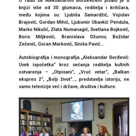
O radu sa Aleksandrom Đorđevićem pisalo je u
knjizi više od 30 glumaca, reditelja i kritičara,
među kojima su: Ljubiša Samardžić, Vojislav
Brajović, Gordan Mihić, Ljubomir Ubavkić Pendula,
Marko Nikolić, Zlata Numanagić, Svetlana Bojković,
Boris Miljković, Branislava Džunov, Božidar
Zečević, Goran Marković, Siniša Pavić…
Autobiografija i monografija „Aleksandar Đorđević:
Uvek ispočetka“ kroz sećanja reditelja kultnih
ostvarenja – „Otpisani“, „Vruć vetar“, „Balkan
ekspres 2“, „Bolji život“…, predstavlja istoriju, ne
samo televizije već i države, društva i kulture.