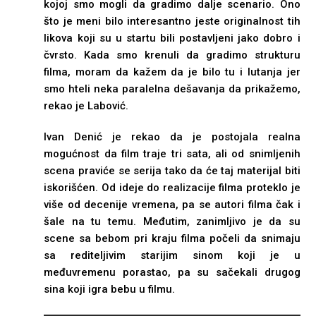
kojoj smo mogli da gradimo dalje scenario. Ono
što je meni bilo interesantno jeste originalnost tih
likova koji su u startu bili postavljeni jako dobro i
čvrsto. Kada smo krenuli da gradimo strukturu
filma, moram da kažem da je bilo tu i lutanja jer
smo hteli neka paralelna dešavanja da prikažemo,
rekao je Labović.
Ivan Denić je rekao da je postojala realna
mogućnost da film traje tri sata, ali od snimljenih
scena praviće se serija tako da će taj materijal biti
iskorišćen. Od ideje do realizacije filma proteklo je
više od decenije vremena, pa se autori filma čak i
šale na tu temu. Međutim, zanimljivo je da su
scene sa bebom pri kraju filma počeli da snimaju
sa rediteljivim starijim sinom koji je u
međuvremenu porastao, pa su sačekali drugog
sina koji igra bebu u filmu.