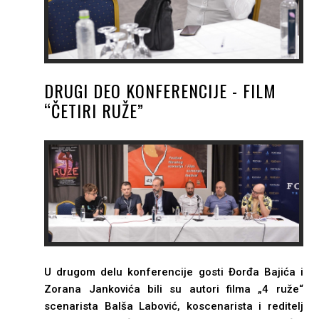
DRUGI DEO KONFERENCIJE - FILM
“ČETIRI RUŽE”
U drugom delu konferencije gosti Đorđa Bajića i
Zorana Jankovića bili su autori filma „4 ruže“
scenarista Balša Labović, koscenarista i reditelj