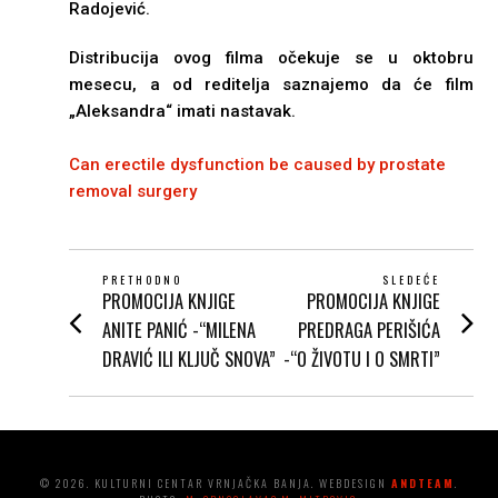
Radojević.
Distribucija ovog filma očekuje se u oktobru
mesecu, a od reditelja saznajemo da će film
„Aleksandra“ imati nastavak.
Can erectile dysfunction be caused by prostate
removal surgery
POST
PRETHODNO
SLEDEĆE
PROMOCIJA KNJIGE
PROMOCIJA KNJIGE
Prethodni
Next
NAVIGATION
post:
post:
ANITE PANIĆ -“MILENA
PREDRAGA PERIŠIĆA
DRAVIĆ ILI KLJUČ SNOVA”
-“O ŽIVOTU I O SMRTI”
© 2026. KULTURNI CENTAR VRNJAČKA BANJA. WEBDESIGN
ANDTEAM
.