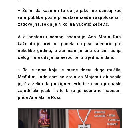
– Želim da kažem i to da je jako lep osećaj kad
vam publika posle predstave izađe raspoložena i
zadovoljna, rekla je Nikolina Vučetić Zečević.
A o nastanku samog scenarija Ana Maria Rosi
kaže da je prvi put počela da piše scenario pre
nekoliko godina, a zamisao je bila da se radnja
celog filma odvija na aerodromu u jednom danu.
– To je tema koja je mene dosta dugo mučila.
Međutim kada sam se srela sa Majom i objasnila
joj šta želim da postignem vrlo brzo smo pronašle
zajednički jezik i vrlo brzo je scenario napisan,
priča Ana Maria Rosi.