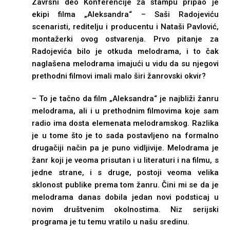
Završni deo Konferencije za štampu pripao je
ekipi filma „Aleksandra“ – Saši Radojeviću
scenaristi, reditelju i producentu i Nataši Pavlović,
montažerki ovog ostvarenja. Prvo pitanje za
Radojevića bilo je otkuda melodrama, i to čak
naglašena melodrama imajući u vidu da su njegovi
prethodni filmovi imali malo širi žanrovski okvir?
– To je tačno da film „Aleksandra“ je najbliži žanru
melodrama, ali i u prethodnim filmovima koje sam
radio ima dosta elemenata melodramskog. Razlika
je u tome što je to sada postavljeno na formalno
drugačiji način pa je puno vidljivije. Melodrama je
žanr koji je veoma prisutan i u literaturi i na filmu, s
jedne strane, i s druge, postoji veoma velika
sklonost publike prema tom žanru. Čini mi se da je
melodrama danas dobila jedan novi podsticaj u
novim društvenim okolnostima. Niz serijski
programa je tu temu vratilo u našu sredinu.