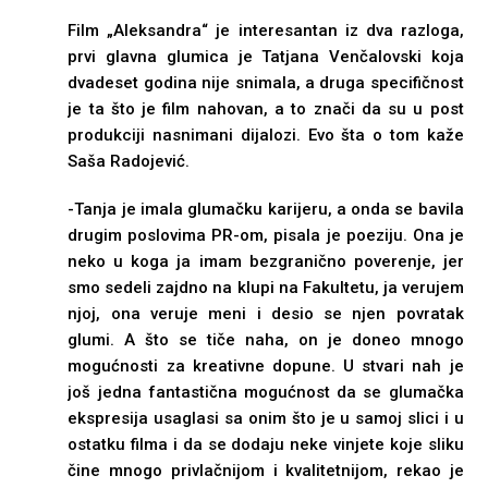
Film „Aleksandra“ je interesantan iz dva razloga,
prvi glavna glumica je Tatjana Venčalovski koja
dvadeset godina nije snimala, a druga specifičnost
je ta što je film nahovan, a to znači da su u post
produkciji nasnimani dijalozi. Evo šta o tom kaže
Saša Radojević.
-Tanja je imala glumačku karijeru, a onda se bavila
drugim poslovima PR-om, pisala je poeziju. Ona je
neko u koga ja imam bezgranično poverenje, jer
smo sedeli zajdno na klupi na Fakultetu, ja verujem
njoj, ona veruje meni i desio se njen povratak
glumi. A što se tiče naha, on je doneo mnogo
mogućnosti za kreativne dopune. U stvari nah je
još jedna fantastična mogućnost da se glumačka
ekspresija usaglasi sa onim što je u samoj slici i u
ostatku filma i da se dodaju neke vinjete koje sliku
čine mnogo privlačnijom i kvalitetnijom, rekao je