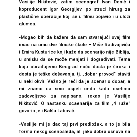
Vasilije Nikitović, zatim scenograf Ivan Denić i
koproducent Igor Georgijev, po struci hirurg za
plastične operacije koji se u filmu pojavio i u ulozi
glumca.
-Mogao bih da kažem da sam stvarajući ovaj film
imao na umu dve filmske škole – Miše Radivojivića
i Emira Kusturice koji kaže da scenarijo nije Biblija,
u smislu da se može menjati i dograđivati. Tema
koju obrađujemo Beograd noću dosta je široka i
dosta je teško dešavanja, tj. „dobar provod“ staviti
u neki okvir. Važno je reći da je scenario dobar, a
mi znamo da smo uspeli onda kada osetimo
zadovoljstvo za napisano, rekao je Vasilije
Nikitović. O nastanku scaenarija za film „4 ruže“
govorio je i Balša Labović.
-Vasilije mi je dao taj prvi predložak, a to je bila
forma nekog scenosleda, ali jako dobra osnova na