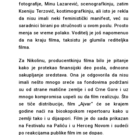
fotografije, Minu Lazarević, scenografkinju, zatim
Kseniju Terzović, kostimografkinju, ali isto je rekla
da nisu imali neki feministički manifest, već su
saradnici birani po stručnosti u svom poslu. Prosto
menja se vreme polako. Voditelj je još napomenuo
da na kraju filma, taksistu je glumila rediteljka
filma.
Za Nikolinu, producentkinju filma bilo je pitanje
kako je protekao finansijski deo posla, odnosno
sakupljanje sredstava. Ona je odgovorila da nisu
imali nešto mnogo sreće sa fondovima podržani
su od strane matične zemlje i od Crne Gore i uz
mnogo kompromisa uspeli su da film realizuju. Što
se tiče distribucije, film „Ajvar“ će se krajem
godine naći na bioskopskom repertoaru kako u
zemlji tako i u dijaspori. Film je do sada prikazan
na Festivalu na Paliću i u Herceg Novom i sudeći
po reakcijama publike film im se dopao.