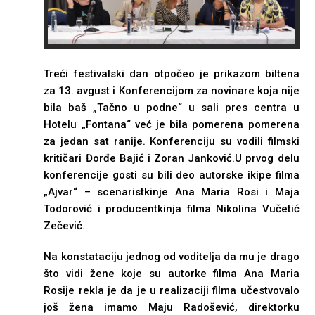
Treći festivalski dan otpočeo je prikazom biltena
za 13. avgust i Konferencijom za novinare koja nije
bila baš „Tačno u podne“ u sali pres centra u
Hotelu „Fontana“ već je bila pomerena pomerena
za jedan sat ranije. Konferenciju su vodili filmski
kritičari Đorđe Bajić i Zoran Janković.U prvog delu
konferencije gosti su bili deo autorske ikipe filma
„Ajvar“ – scenaristkinje Ana Maria Rosi i Maja
Todorović i producentkinja filma Nikolina Vučetić
Zečević.
Na konstataciju jednog od voditelja da mu je drago
što vidi žene koje su autorke filma Ana Maria
Rosije rekla je da je u realizaciji filma učestvovalo
još žena imamo Maju Radošević, direktorku