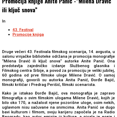
Promocija knjige Anite Panić -“Milena Dravić
ili ključ snova”
In
43. Festival
Promocije knjiga
Druge večeri 43. Festivala filmskog scenarija, 14. avgusta, u
salonu vrnjačke biblioteke održana je promocija monografije
“Milena Dravić ili ključ snova” autorke Anite Panić. Ona
predstavlja zajedničko izdanje Službenog glasnika i
Filmskog centra Srbije, a povod za promociju je veliki jubilej,
60 godina od prve filmske uloge Milene Dravić. O samoj
monografiji, govorili su autorka Anita Panić, Đorđe Bajić,
filmski kritičar i Predrag Perišić, filmski scenarista.
Кako je istakao Đorđe Bajić, ova monografija je zapravo
filmografija o svim filmskim ulogama Milene Dravić, kojih je
bilo oko 170, a nažalost njene pozorišne uloge, osim nekih,
uglavnom nisu sačuvane na snimcima. Anita Panić se dugo
bavi kulturom i filmom, svoju karijeru započela je na Radio
Beogradu, kao autor emisije iz kulture, a pisala je eseje i