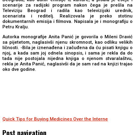
scenarije za radijski program nakon čega je prešla na
Televiziju Beograd i radila kao televizijski urednik,
scenarista i reditelj. Realizovala je preko stotinu
dokumentarnih emisija i filmova. Napisala je i monografiju o
Petru Кralju.
Autorka monografije Anita Panić je govorila o Mileni Dravić
sa pijetetom, naglasivši njenu skromnost, kao odliku velikih
ličnosti. -Bila je iznenađena i začuđena da ću pisati knjigu o
njoj, a kada sam joj odnela sinopsis, i sama je rekla da do
tada nije postojala nijedna knjiga o njenom stvaralaštvu,
rekla je Anita Panić, naglasivši da je sam rad na knjizi trajao
oko dve godine.
Quick Tips for Buying Medicines Over the Interne
Post navigation