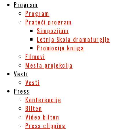
Program
Program
Prateći program
Simpozijum
Letnja škola dramaturgije
Promocije knjiga
Filmovi
Mesta projekcija
Vesti
Vesti
Press
Konferencije
Bilten
Video bilten
Press clipping