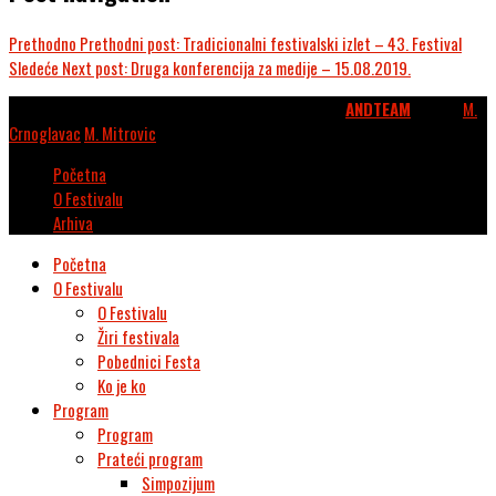
Prethodno
Prethodni post:
Tradicionalni festivalski izlet – 43. Festival
Sledeće
Next post:
Druga konferencija za medije – 15.08.2019.
© 2026. Kulturni centar Vrnjačka Banja. Webdesign
ANDTEAM
. Photo:
M.
Crnoglavac
,
M. Mitrovic
.
Početna
O Festivalu
Arhiva
Početna
O Festivalu
O Festivalu
Žiri festivala
Pobednici Festa
Ko je ko
Program
Program
Prateći program
Simpozijum