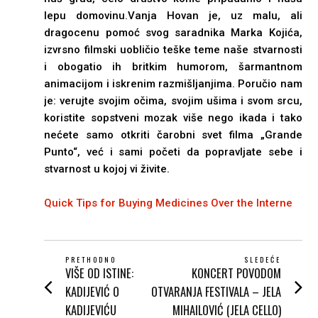
lepu domovinu.Vanja Hovan je, uz malu, ali
dragocenu pomoć svog saradnika Marka Kojića,
izvrsno filmski uobličio teške teme naše stvarnosti
i obogatio ih britkim humorom, šarmantnom
animacijom i iskrenim razmišljanjima. Poručio nam
je: verujte svojim očima, svojim ušima i svom srcu,
koristite sopstveni mozak više nego ikada i tako
nećete samo otkriti čarobni svet filma „Grande
Punto“, već i sami početi da popravljate sebe i
stvarnost u kojoj vi živite.
Quick Tips for Buying Medicines Over the Interne
POST
PRETHODNO
SLEDEĆE
VIŠE OD ISTINE:
KONCERT POVODOM
Prethodni
Next
NAVIGATION
post:
post:
KADIJEVIĆ O
OTVARANJA FESTIVALA – JELA
KADIJEVIĆU
MIHAILOVIĆ (JELA CELLO)