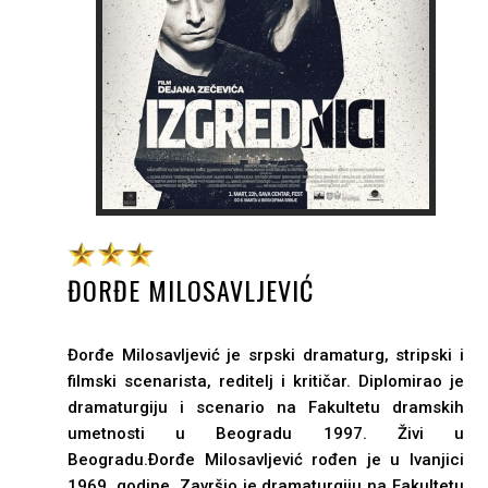
ĐORĐE MILOSAVLJEVIĆ
Đorđe Milosavljević je srpski dramaturg, stripski i
filmski scenarista, reditelj i kritičar. Diplomirao je
dramaturgiju i scenario na Fakultetu dramskih
umetnosti u Beogradu 1997. Živi u
Beogradu.Ðorđe Milosavljević rođen je u Ivanjici
1969. godine. Završio je dramaturgiju na Fakultetu