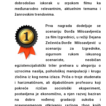
dobrodošao iskorak u srpskom filmu ka
međunarodno relevantnim, aktuelnim temama i
žanrovskim trendovima.
Prva nagrada dodeljuje se
scenariju Đorđa Milosavljevića
za film Izgrednici, u režiji Dejana
Zečevića.Đorđe Milosavljević u
scenariju za Izgrednike,
sigurnom rukom iskusnog
scenariste, neobičan
egzistencijalistički triler pretvara u alegoriju o
uzrocima nasilja, psihološkoj manipulaciji i krugu
zločina iz kog nema izlaza. Priča o troje studenata
i harizmatičnom, ali dijaboličnom profesoru koji
pokreće rizičan sociološki eksperiment,
postavljena je ekonomično, a njen razvoj baziran
na dobro vođenoj gradaciji sukoba i
pravovremenom otkrivanju razloga zbog kojih