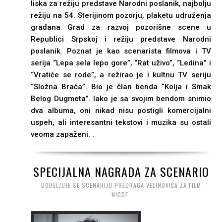
liska za režiju predstave Narodni poslanik, najbolju
režiju na 54. Sterijinom pozorju, plaketu udruženja
građana Grad za razvoj pozorišne scene u
Republici Srpskoj i režiju predstave Narodni
poslanik. Poznat je kao scenarista filmova i TV
serija “Lepa sela lepo gore”, “Rat uživo”, “Ledina” i
“Vratiće se rode”, a režirao je i kultnu TV seriju
“Složna Braća”. Bio je član benda “Kolja i Smak
Belog Dugmeta”. Iako je sa svojim bendom snimio
dva albuma, oni nikad nisu postigli komercijalni
uspeh, ali interesantni tekstovi i muzika su ostali
veoma zapaženi. .
SPECIJALNA NAGRADA ZA SCENARIO
DODELJUJE SE SCENARIJU PREDRAGA VELINOVIĆA ZA FILM
NIGDE.