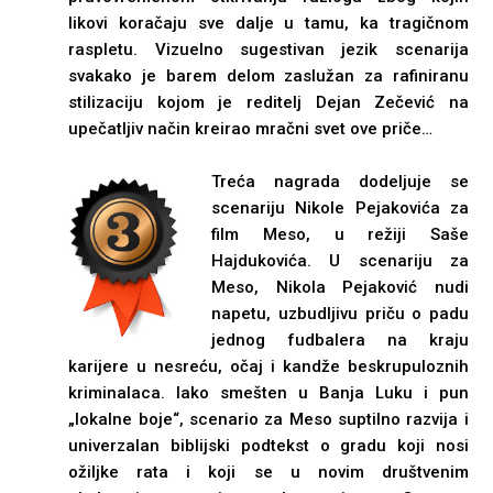
likovi koračaju sve dalje u tamu, ka tragičnom
raspletu. Vizuelno sugestivan jezik scenarija
svakako je barem delom zaslužan za rafiniranu
stilizaciju kojom je reditelj Dejan Zečević na
upečatljiv način kreirao mračni svet ove priče…
Treća nagrada dodeljuje se
scenariju Nikole Pejakovića za
film Meso, u režiji Saše
Hajdukovića. U scenariju za
Meso, Nikola Pejaković nudi
napetu, uzbudljivu priču o padu
jednog fudbalera na kraju
karijere u nesreću, očaj i kandže beskrupuloznih
kriminalaca. Iako smešten u Banja Luku i pun
„lokalne boje“, scenario za Meso suptilno razvija i
univerzalan biblijski podtekst o gradu koji nosi
ožiljke rata i koji se u novim društvenim