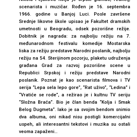
scenarista i muzičar. Rođen je 16. septembra
1966. godine u Banjoj Luci. Posle završene
Srednje likovne škole upisao je Fakultet dramskih
umetnosti u Beogradu, odsek pozorišne režije.
Dobitnik je nagrada: za najbolju režiju na 7.
međunarodnom festivalu komedije Mostarska
liska za režiju predstave Narodni poslanik, najbolju
režiju na 54. Sterijinom pozorju, plaketu udruženja
građana Grad za razvoj pozorišne scene u
Republici Srpskoj i režiju predstave Narodni
poslanik. Poznat je kao scenarista filmova i TV
serija “Lepa sela lepo gore”, “Rat uživo”, “Ledina” i
“Vratiće se rode”, a režirao je i kultnu TV seriju
“Složna Braća”. Bio je član benda “Kolja i Smak
Belog Dugmeta”. Iako je sa svojim bendom snimio
dva albuma, oni nikad nisu postigli komercijalni
uspeh, ali interesantni tekstovi i muzika su ostali
veoma zapaženi…