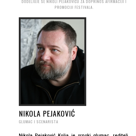
DODELJUJE SE NIKOLI PEJAKOVIĆU ZA DOPRINOS AFIRMACIJI I
PROMOCIJI FESTIVALA.
NIKOLA PEJAKOVIĆ
GLUMAC I SCENARISTA
Nikola Pejaković Kolja je srpski glumac, reditelj,