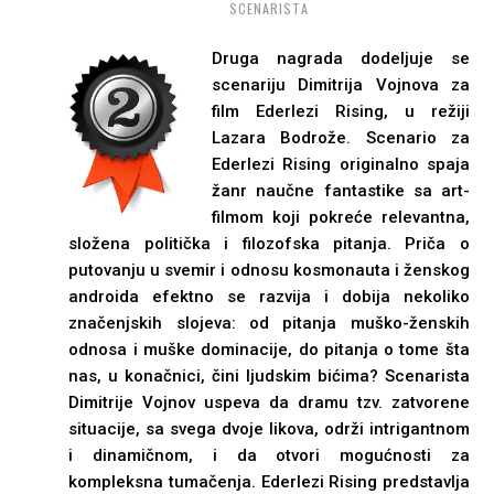
SCENARISTA
Druga nagrada dodeljuje se
scenariju Dimitrija Vojnova za
film Ederlezi Rising, u režiji
Lazara Bodrože. Scenario za
Ederlezi Rising originalno spaja
žanr naučne fantastike sa art-
filmom koji pokreće relevantna,
složena politička i filozofska pitanja. Priča o
putovanju u svemir i odnosu kosmonauta i ženskog
androida efektno se razvija i dobija nekoliko
značenjskih slojeva: od pitanja muško-ženskih
odnosa i muške dominacije, do pitanja o tome šta
nas, u konačnici, čini ljudskim bićima? Scenarista
Dimitrije Vojnov uspeva da dramu tzv. zatvorene
situacije, sa svega dvoje likova, održi intrigantnom
i dinamičnom, i da otvori mogućnosti za
kompleksna tumačenja. Ederlezi Rising predstavlja