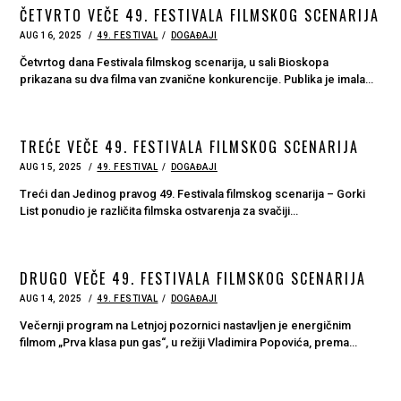
ČETVRTO VEČE 49. FESTIVALA FILMSKOG SCENARIJA
POSTED
AUG 16, 2025
AUG
49. FESTIVAL
DOGAĐAJI
ON
16,
2025
Četvrtog dana Festivala filmskog scenarija, u sali Bioskopa
prikazana su dva filma van zvanične konkurencije. Publika je imala…
TREĆE VEČE 49. FESTIVALA FILMSKOG SCENARIJA
POSTED
AUG 15, 2025
49. FESTIVAL
DOGAĐAJI
ON
Treći dan Jedinog pravog 49. Festivala filmskog scenarija – Gorki
List ponudio je različita filmska ostvarenja za svačiji…
DRUGO VEČE 49. FESTIVALA FILMSKOG SCENARIJA
POSTED
AUG 14, 2025
AUG
49. FESTIVAL
DOGAĐAJI
ON
14,
2025
Večernji program na Letnjoj pozornici nastavljen je energičnim
filmom „Prva klasa pun gas“, u režiji Vladimira Popovića, prema…