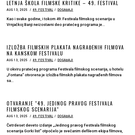
LETNJA ŠKOLA FILMSKE KRITIKE – 49. FESTIVAL
POSTED
AUG 13, 2025
AUG
49. FESTIVAL
DOGAĐAJI
ON
13,
2025
Kao i svake godine, i tokom 49. Festivala filmskog scenarija u
Vrnjačkoj Banji neizostavni deo pratećeg programa je…
IZLOŽBA FILMSKIH PLAKATA NAGRAĐENIH FILMOVA
NA KANSKOM FESTIVALU
POSTED
AUG 13, 2025
AUG
49. FESTIVAL
DOGAĐAJI
ON
13,
2025
U okviru pratećeg programa Festivala filmskog scenarija, u hotelu
„Fontana“ otvorena je izložba filmskih plakata nagrađenih filmova
sa…
OTVARANJE “49. JEDINOG PRAVOG FESTIVALA
FILMSKOG SCENARIJA“
POSTED
AUG 13, 2025
AUG
49. FESTIVAL
DOGAĐAJI
ON
13,
2025
Četrdeset deveto izdanje „Jedinog pravog Festivala filmskog
scenarija Gorki list“ otpočelo je svečanim defileom ekipa filmova,