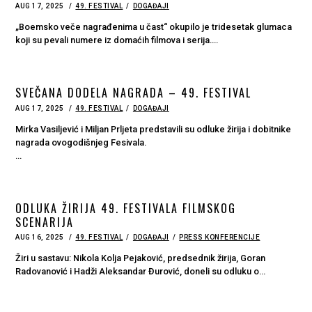
POSTED
AUG 17, 2025
AUG
49. FESTIVAL
DOGAĐAJI
ON
17,
2025
„Boemsko veče nagrađenima u čast“ okupilo je tridesetak glumaca
koji su pevali numere iz domaćih filmova i serija.…
SVEČANA DODELA NAGRADA – 49. FESTIVAL
POSTED
AUG 17, 2025
AUG
49. FESTIVAL
DOGAĐAJI
ON
17,
2025
Mirka Vasiljević i Miljan Prljeta predstavili su odluke žirija i dobitnike
nagrada ovogodišnjeg Fesivala.
…
ODLUKA ŽIRIJA 49. FESTIVALA FILMSKOG
SCENARIJA
POSTED
AUG 16, 2025
AUG
49. FESTIVAL
DOGAĐAJI
PRESS KONFERENCIJE
ON
17,
2025
Žiri u sastavu: Nikola Kolja Pejaković, predsednik žirija, Goran
Radovanović i Hadži Aleksandar Đurović, doneli su odluku o…