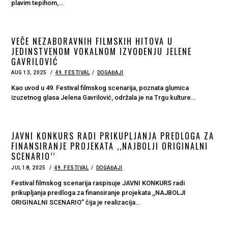
plavim tepihom,…
VEČE NEZABORAVNIH FILMSKIH HITOVA U
JEDINSTVENOM VOKALNOM IZVOĐENJU JELENE
GAVRILOVIĆ
POSTED
AUG 13, 2025
AUG
49. FESTIVAL
DOGAĐAJI
ON
13,
2025
Kao uvod u 49. Festival filmskog scenarija, poznata glumica
izuzetnog glasa Jelena Gavrilović, održala je na Trgu kulture…
JAVNI KONKURS RADI PRIKUPLJANJA PREDLOGA ZA
FINANSIRANJE PROJEKATA ,,NAJBOLJI ORIGINALNI
SCENARIO’’
POSTED
JUL 18, 2025
DEC
49. FESTIVAL
DOGAĐAJI
ON
29,
2025
Festival filmskog scenarija raspisuje JAVNI KONKURS radi
prikupljanja predloga za finansiranje projekata ,,NAJBOLJI
ORIGINALNI SCENARIO’’ čija je realizacija…