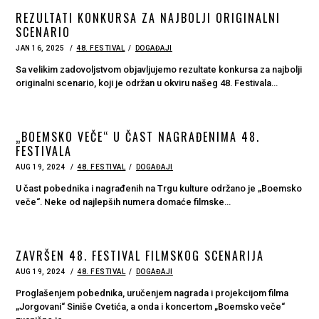
REZULTATI KONKURSA ZA NAJBOLJI ORIGINALNI
SCENARIO
POSTED
JAN 16, 2025
48. FESTIVAL
DOGAĐAJI
ON
Sa velikim zadovoljstvom objavljujemo rezultate konkursa za najbolji
originalni scenario, koji je održan u okviru našeg 48. Festivala…
„BOEMSKO VEČE“ U ČAST NAGRAĐENIMA 48.
FESTIVALA
POSTED
AUG 19, 2024
48. FESTIVAL
DOGAĐAJI
ON
U čast pobednika i nagrađenih na Trgu kulture održano je „Boemsko
veče“. Neke od najlepših numera domaće filmske…
ZAVRŠEN 48. FESTIVAL FILMSKOG SCENARIJA
POSTED
AUG 19, 2024
48. FESTIVAL
DOGAĐAJI
ON
Proglašenjem pobednika, uručenjem nagrada i projekcijom filma
„Jorgovani“ Siniše Cvetića, a onda i koncertom „Boemsko veče“