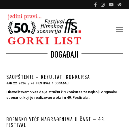
DOGAĐAJI
SAOPŠTENJE – REZULTATI KONKURSA
POSTED
JAN 22, 2026
JAN
49. FESTIVAL
DOGAĐAJI
ON
22,
2026
Obaveštavamo vas da je stručni žiri konkursa za najbolji originalni
scenario, koji je realizovan u okviru 49. Festivala…
BOEMSKO VEČE NAGRAĐENIMA U ČAST – 49.
FESTIVAL