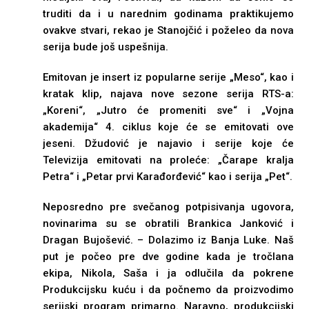
truditi da i u narednim godinama praktikujemo
ovakve stvari, rekao je Stanojčić i poželeo da nova
serija bude još uspešnija.
Emitovan je insert iz popularne serije „Meso“, kao i
kratak klip, najava nove sezone serija RTS-a:
„Koreni“, „Jutro će promeniti sve“ i „Vojna
akademija“ 4. ciklus koje će se emitovati ove
jeseni. Džudović je najavio i serije koje će
Televizija emitovati na proleće: „Čarape kralja
Petra“ i „Petar prvi Karađorđević“ kao i serija „Pet“.
Neposredno pre svečanog potpisivanja ugovora,
novinarima su se obratili Brankica Janković i
Dragan Bujošević. – Dolazimo iz Banja Luke. Naš
put je počeo pre dve godine kada je tročlana
ekipa, Nikola, Saša i ja odlučila da pokrene
Produkcijsku kuću i da počnemo da proizvodimo
serijski program primarno. Naravno, produkcijski