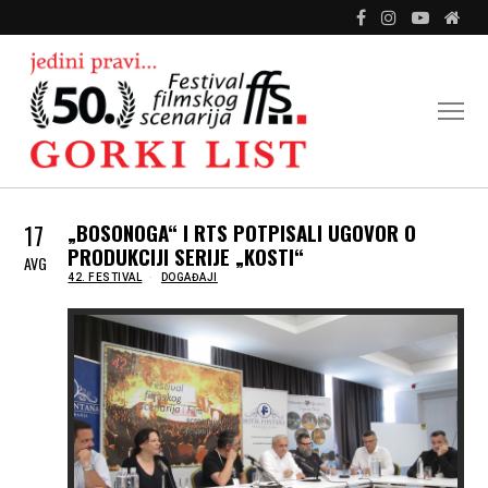
17
„BOSONOGA“ I RTS POTPISALI UGOVOR O
PRODUKCIJI SERIJE „KOSTI“
AVG
IN
42. FESTIVAL
DOGAĐAJI