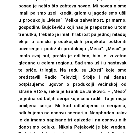
posao je nešto što zahteva novac. Mi novca nismo
imali pa smo uzeli kredit, grlom u jagode smo ušli
u produkciju „Mesa“. Velika zahvalnost, primarno,
gospodinu Bujoševiću koji nas je prepoznao u tom
trenutku, trebalo je imati hrabrost pa jednoj mlađoj
ekipi u smislu produkcijskih projekata pokloniti
poverenje i podržati produkciju „Mesa“. „Meso“ je
imalo svoj put, prošlo je odlično, bilo je izuzetno
gledano u celom regionu. Sad smo ušli u nastavak
te priče, trilogije. Na redu su „Kosti“ koje smo
predstavili Radio Televiziji Srbije i mi danas
potpisujemo ugovor o produkciji većinskoj od
strane RTS-a, rekla je Brankica Janković. – „Meso“
je jedna od boljih serija koje smo radili. To je moja
omiljena serija. Mi kad odlučujemo o serijama,
odlučujemo na osnovu scenarija. Neophodan uslov
je da imamo napisane tri epizode i na osnovu njih
donosimo odluku. Nikola Pejaković je bio vredan.