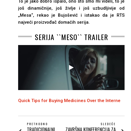
To je jako dobro ispalo, ono što smo mi videli, to je
još dinamičnije, još življe i još uzbudljivije od
„Mesa“, rekao je Bujošević i istakao da je RTS
najveći proizvođač domaćih serija.
SERIJA ``MESO`` TRAILER
Quick Tips for Buying Medicines Over the Interne
POST
PRETHODNO
SLEDEĆE
TRADICIONALNI
ZAVRŠNA KONFERENCIJA ZA
Prethodni
Next