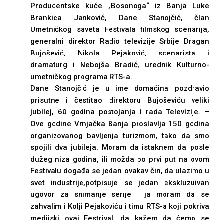
Producentske kuće „Bosonoga“ iz Banja Luke
Brankica Janković, Dane Stanojčić, član
Umetničkog saveta Festivala filmskog scenarija,
generalni direktor Radio televizije Srbije Dragan
Bujošević, Nikola Pejaković, scenarista i
dramaturg i Nebojša Bradić, urednik Kulturno-
umetničkog programa RTS-a.
Dane Stanojčić je u ime domaćina pozdravio
prisutne i čestitao direktoru Bujoševiću veliki
jubilej, 60 godina postojanja i rada Televizije. –
Ove godine Vrnjačka Banja proslavlja 150 godina
organizovanog bavljenja turizmom, tako da smo
spojili dva jubileja. Moram da istaknem da posle
dužeg niza godina, ili možda po prvi put na ovom
Festivalu događa se jedan ovakav čin, da ulazimo u
svet industrije,potpisuje se jedan ekskluzuivan
ugovor za snimanje serije i ja moram da se
zahvalim i Kolji Pejakoviću i timu RTS-a koji pokriva
medijski ovaj Festrival, da kažem da ćemo se