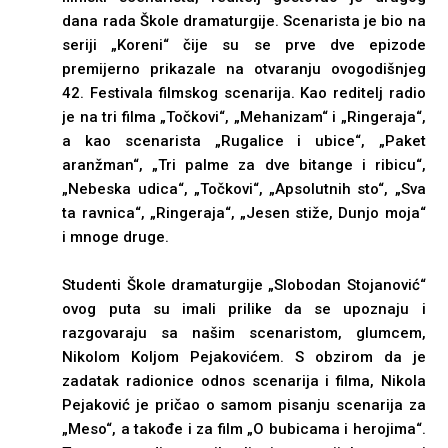
dana rada Škole dramaturgije. Scenarista je bio na
seriji „Koreni“ čije su se prve dve epizode
premijerno prikazale na otvaranju ovogodišnjeg
42. Festivala filmskog scenarija. Kao reditelj radio
je na tri filma „Točkovi“, „Mehanizam“ i „Ringeraja“,
a kao scenarista „Rugalice i ubice“, „Paket
aranžman“, „Tri palme za dve bitange i ribicu“,
„Nebeska udica“, „Točkovi“, „Apsolutnih sto“, „Sva
ta ravnica“, „Ringeraja“, „Jesen stiže, Dunjo moja“
i mnoge druge.
Studenti Škole dramaturgije „Slobodan Stojanović“
ovog puta su imali prilike da se upoznaju i
razgovaraju sa našim scenaristom, glumcem,
Nikolom Koljom Pejakovićem. S obzirom da je
zadatak radionice odnos scenarija i filma, Nikola
Pejaković je pričao o samom pisanju scenarija za
„Meso“, a takođe i za film „O bubicama i herojima“.