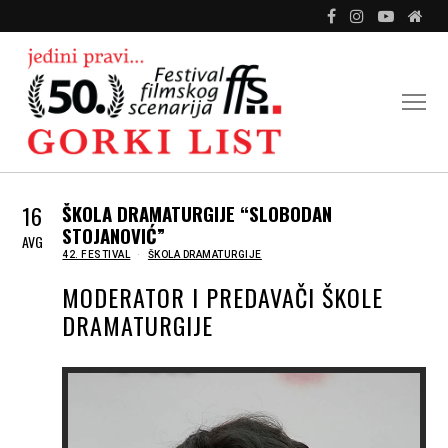
16
ŠKOLA DRAMATURGIJE “SLOBODAN
STOJANOVIĆ”
AVG
IN
42. FESTIVAL
ŠKOLA DRAMATURGIJE
MODERATOR I PREDAVAČI ŠKOLE
DRAMATURGIJE