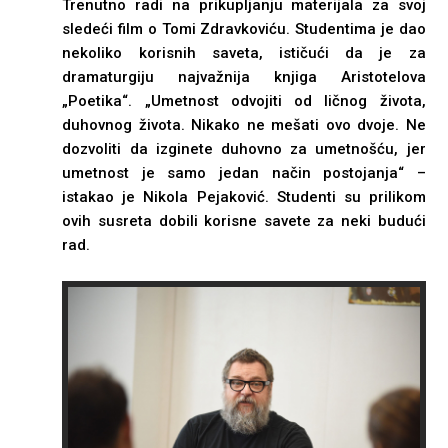
Trenutno radi na prikupljanju materijala za svoj
sledeći film o Tomi Zdravkoviću. Studentima je dao
nekoliko korisnih saveta, ističući da je za
dramaturgiju najvažnija knjiga Aristotelova
„Poetika“. „Umetnost odvojiti od ličnog života,
duhovnog života. Nikako ne mešati ovo dvoje. Ne
dozvoliti da izginete duhovno za umetnošću, jer
umetnost je samo jedan način postojanja“ –
istakao je Nikola Pejaković. Studenti su prilikom
ovih susreta dobili korisne savete za neki budući
rad.