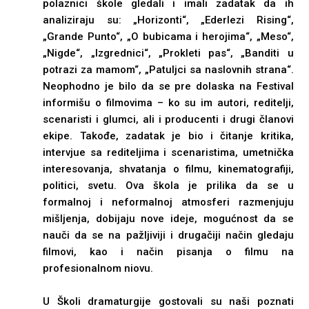
polaznici škole gledali i imali zadatak da ih
analiziraju su: „Horizonti“, „Ederlezi Rising“,
„Grande Punto“, „O bubicama i herojima“, „Meso“,
„Nigde“, „Izgrednici“, „Prokleti pas“, „Banditi u
potrazi za mamom“, „Patuljci sa naslovnih strana“.
Neophodno je bilo da se pre dolaska na Festival
informišu o filmovima – ko su im autori, reditelji,
scenaristi i glumci, ali i producenti i drugi članovi
ekipe. Takođe, zadatak je bio i čitanje kritika,
intervjue sa rediteljima i scenaristima, umetnička
interesovanja, shvatanja o filmu, kinematografiji,
politici, svetu. Ova škola je prilika da se u
formalnoj i neformalnoj atmosferi razmenjuju
mišljenja, dobijaju nove ideje, mogućnost da se
nauči da se na pažljiviji i drugačiji način gledaju
filmovi, kao i način pisanja o filmu na
profesionalnom niovu.
U Školi dramaturgije gostovali su naši poznati