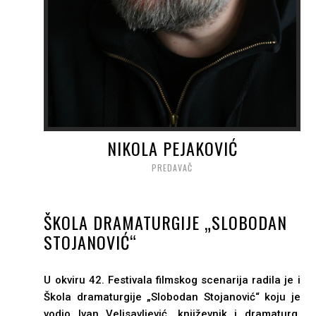
NIKOLA PEJAKOVIĆ
PREDAVAČ
ŠKOLA DRAMATURGIJE „SLOBODAN
STOJANOVIĆ“
U okviru 42. Festivala filmskog scenarija radila je i
Škola dramaturgije „Slobodan Stojanović“ koju je
vodio Ivan Velisavljević, književnik i dramaturg.