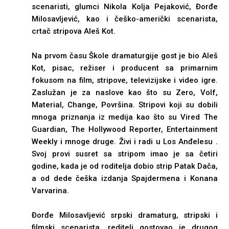
scenaristi, glumci Nikola Kolja Pejaković, Đorđe
Milosavljević, kao i češko-američki scenarista,
crtač stripova Aleš Kot.
Na prvom času Škole dramaturgije gost je bio Aleš
Kot, pisac, režiser i producent sa primarnim
fokusom na film, stripove, televizijske i video igre.
Zaslužan je za naslove kao što su Zero, Volf,
Material, Change, Površina. Stripovi koji su dobili
mnoga priznanja iz medija kao što su Vired The
Guardian, The Hollywood Reporter, Entertainment
Weekly i mnoge druge. Živi i radi u Los Anđelesu .
Svoj provi susret sa stripom imao je sa četiri
godine, kada je od roditelja dobio strip Patak Dača,
a od dede češka izdanja Spajdermena i Konana
Varvarina.
Đorđe Milosavljević srpski dramaturg, stripski i
filmski scenarista, reditelj gostovao je drugog