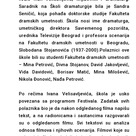
Saradnik na Školi dramaturgije bila je Sandra
Seničić, koja pohađa doktorske studije Fakulteta
dramskih umetnosti. Škola nosi ime dramaturga,
umetničkog direktora Savremenog pozorišta,
urednika Televizije Beograd i profesora scenarija
na Fakultetu dramskih umetnosti u Beogradu,
Slobodana Stojanovića (1937-2000).Polaznici ove
škole bili su studenti Fakulteta dramskih umetnosti
– Mina Petrović, Divna Stojanov, David Jakovljević,
Vida Davidović, Borisav Matić, Mina Milošević,
Nikola Đonović, Nađa Petrović.
Po rečima Ivana Velisavljevića, škola je usko
povezana sa programom Festivala. Zadatak svih
polaznika bio je da nakon odgledanog filma napišu
tekst, a na radionicama i sastancima razgovarali
su o odgledanom filmu. Svi tekstovi su analiza
odnosa filmova i njihovih scenarija. Filmovi koje su