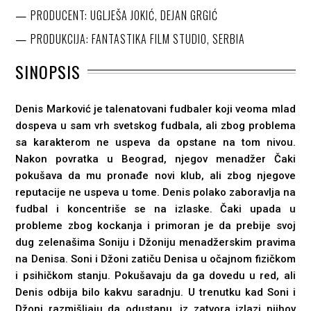
PRODUCENT: UGLJEŠA JOKIĆ, DEJAN GRGIĆ
PRODUKCIJA: FANTASTIKA FILM STUDIO, SERBIA
SINOPSIS
Denis Marković je talenatovani fudbaler koji veoma mlad
dospeva u sam vrh svetskog fudbala, ali zbog problema
sa karakterom ne uspeva da opstane na tom nivou.
Nakon povratka u Beograd, njegov menadžer Čaki
pokušava da mu pronađe novi klub, ali zbog njegove
reputacije ne uspeva u tome. Denis polako zaboravlja na
fudbal i koncentriše se na izlaske. Čaki upada u
probleme zbog kockanja i primoran je da prebije svoj
dug zelenašima Soniju i Džoniju menadžerskim pravima
na Denisa. Soni i Džoni zatiču Denisa u očajnom fizičkom
i psihičkom stanju. Pokušavaju da ga dovedu u red, ali
Denis odbija bilo kakvu saradnju. U trenutku kad Soni i
Džoni razmišljaju da odustanu, iz zatvora izlazi njihov