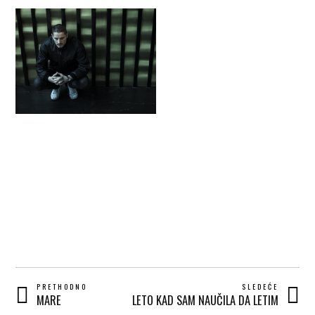
POST
PRETHODNO
SLEDEĆE
MARE
LETO KAD SAM NAUČILA DA LETIM
Prethodni
Next
NAVIGATION