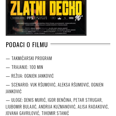
PODACI O FILMU
TAKMIČARSKI PROGRAM
TRAJANJE: 100 MIN
REŽIJA: OGNJEN JANKOVIĆ
SCENARIO: VUK RŠUMOVIĆ, ALEKSA RŠUMOVIĆ, OGNJEN
JANKOVIĆ
ULOGE: DENIS MURIĆ, IGOR BENČINA, PETAR STRUGAR,
LJUBOMIR BULAJIĆ, ANDRIJA KUZMANOVIĆ, ALISA RADAKOVIĆ,
JOVANA GAVRILOVIĆ, TIHOMIR STANIĆ