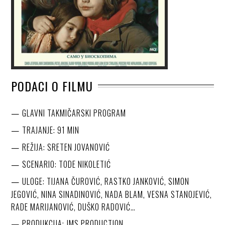
PODACI O FILMU
GLAVNI TAKMIČARSKI PROGRAM
TRAJANJE: 91 MIN
REŽIJA: SRETEN JOVANOVIĆ
SCENARIO: TODE NIKOLETIĆ
ULOGE: TIJANA ČUROVIĆ, RASTKO JANKOVIĆ, SIMON
JEGOVIĆ, NINA SINADINOVIĆ, NADA BLAM, VESNA STANOJEVIĆ,
RADE MARIJANOVIĆ, DUŠKO RADOVIĆ…
PRODUKCIJA: JMS PRODUCTION