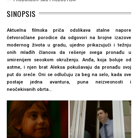
SINOPSIS
Aktuelna filmska priča odslikava stalne napore
četvoročlane porodice da odgovori na brojne izazove
modernog života u gradu, ujedno prikazujući i težnju
onih mlađih članova da rešenje svega pronađu u
smirenijem seoskom okruženju. Anđa, koja boluje od
astme, i njen brat Aleksa pokušavaju da pronađu svoj
put do sreće. Oni se odlučuju za beg na selo, kada sve
postaje jedna avantura, puna neizvesnosti i
neočekivanih obrta…