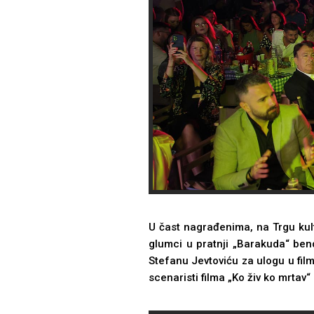
U čast nagrađenima, na Trgu kul
glumci u pratnji „Barakuda“ be
Stefanu Jevtoviću za ulogu u filmu
scenaristi filma „Ko živ ko mrtav