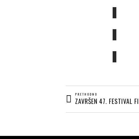
POST
PRETHODNO
Prethodni
ZAVRŠEN 47. FESTIVAL 
post:
NAVIGATION