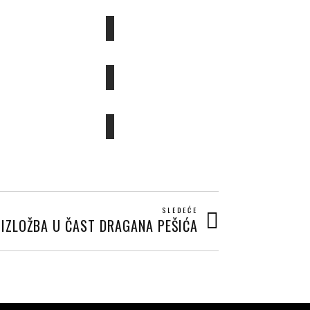
SLEDEĆE
IZLOŽBA U ČAST DRAGANA PEŠIĆA
Next
post: