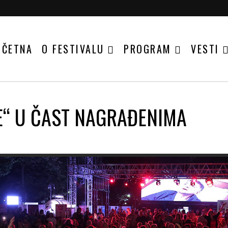
OČETNA
O FESTIVALU
PROGRAM
VESTI
E“ U ČAST NAGRAĐENIMA