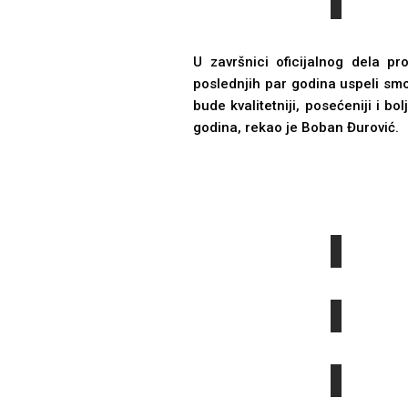
U završnici oficijalnog dela p
poslednjih par godina uspeli smo
bude kvalitetniji, posećeniji i b
godina, rekao je Boban Đurović.