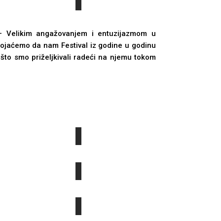
. – Velikim angažovanjem i entuzijazmom u
tojaćemo da nam Festival iz godine u godinu
no što smo priželjkivali radeći na njemu tokom