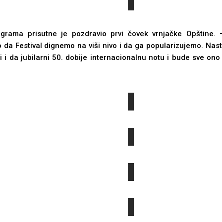
rograma prisutne je pozdravio prvi čovek vrnjačke Opštine
 da Festival dignemo na viši nivo i da ga popularizujemo. Nas
olji i da jubilarni 50. dobije internacionalnu notu i bude sve o