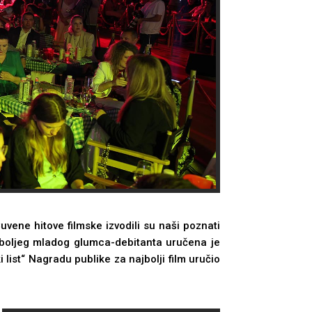
ene hitove filmske izvodili su naši poznati
jboljeg mladog glumca-debitanta uručena je
 list“ Nagradu publike za najbolji film uručio