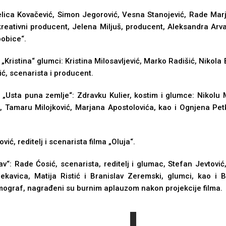
Jelica Kovačević, Simon Jegorović, Vesna Stanojević, Rade Marja
kreativni producent, Jelena Miljuš, producent, Aleksandra Arvan
bobice“.
a „Kristina“ glumci: Kristina Milosavljević, Marko Radišić, Nikola
ić, scenarista i producent.
a „Usta puna zemlje“: Zdravku Kulier, kostim i glumce: Nikolu M
Tamaru Milojković, Marjana Apostolovića, kao i Ognjena Petkov
ić, reditelj i scenarista filma „Oluja“.
av“: Rade Ćosić, scenarista, reditelj i glumac, Stefan Jevtovi
kavica, Matija Ristić i Branislav Zeremski, glumci, kao i B
timograf, nagrađeni su burnim aplauzom nakon projekcije filma.