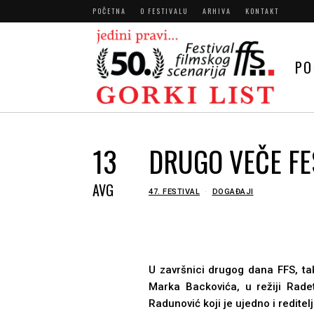
POČETNA
O FESTIVALU
ARHIVA
KONTAKT
PO
13
DRUGO VEČE FES
AVG
IN
47. FESTIVAL
DOGAĐAJI
U završnici drugog dana FFS, tak
Marka Backovića, u režiji Rade
Radunović koji je ujedno i reditelj