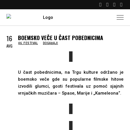
16
BOEMSKO VEČE U ČAST POBEDNICIMA
IN
46. FESTIVAL
DOGAĐAJI
AVG
U čast pobednicima, na Trgu kulture održano je
boemsko veče gde su popularne filmske hitove
izvodili glumci, gosti festivala uz pomoć sjajnih
vrnjačkih muzičara – Spase, Marije i „Kameleona“.