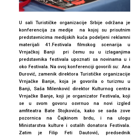
U sali Turističke organizacije Srbije održana je
konferencija za medije na kojoj su prisutnim
predstavnicima medijskih kuća podeljeni reklamni
materijali 41.Festivala filmskog scenarija u
Vrnjačkoj Banji pri čemu su u izlaganjima
predstavnika festivala upoznati sa novinama u i
oko Festivala. Na ovoj konferenciji govorili su: Ana
Đurović, zamenik direktora Turističke organizacije
Vrnjačke Banje, koja je govorila o turizmu u
Banji, Saša Milenković direktor Kulturnog centra
Vrnjačke Banje, koji je organizator Festivala, koji
se u svom govoru osvrnuo na novi izgled
amfiteatra Bate Stojkovića, kako se sada zove
pozornica na Čajkinom brdu, i na ulogu
Ministarstva kulture i ostalih donatora Festivala.
Zatim je Filip Feti Dautović, predsednik