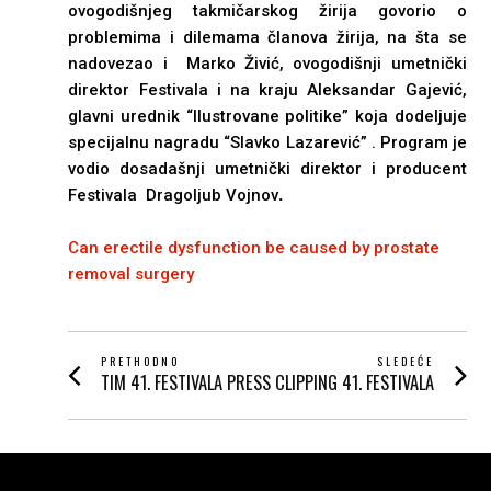
ovogodišnjeg takmičarskog žirija govorio o
problemima i dilemama članova žirija, na šta se
nadovezao i Marko Živić, ovogodišnji umetnički
direktor Festivala i na kraju Aleksandar Gajević,
glavni urednik “Ilustrovane politike” koja dodeljuje
specijalnu nagradu “Slavko Lazarević” . Program je
vodio dosadašnji umetnički direktor i producent
Festivala Dragoljub Vojnov
.
Can erectile dysfunction be caused by prostate
removal surgery
POST
PRETHODNO
SLEDEĆE
TIM 41. FESTIVALA
PRESS CLIPPING 41. FESTIVALA
Prethodni
Next
NAVIGATION
post:
post: