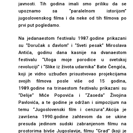
javnosti. Tih godina imali smo priliku da se
upoznamo sa “paralelnom istorijom”
jugoslovenskog filma i da neke od tih filmova po
prvi put pogledamo.
Na jedanaestom festivalu 1987.godine prikazani
su “Doručak s đavlom” i “Sveti pesak” Miroslava
Antića, godinu dana kasnije na dvanaestom
festivalu “Uloga moje porodice u svetskoj
revoluciji” i “Slike iz života udarnika” Bate Čengića,
koji je vidno uzbuđen prisustvovao projekcijama
svojih filmova posle više od 15 godina,
1989.godine na trinaestom festivalu prikazani su
“Delije” Miće Popovića i “Zaseda” Živojina
Pavlovića, a te godine je održan i simpozijum na
temu “Jugoslovenski film i cenzura”.Akcija je
završena 1990.godine zahtevom da se ukine
presuda jedinom sudski zabranjenom filmu na
prostorima bivše Jugoslavije, filmu “Grad” (koji je