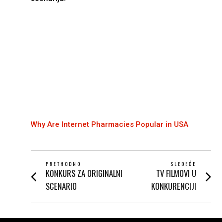
Why Are Internet Pharmacies Popular in USA
POST
PRETHODNO
SLEDEĆE
KONKURS ZA ORIGINALNI
TV FILMOVI U
Prethodni
Next
NAVIGATION
post:
post:
SCENARIO
KONKURENCIJI