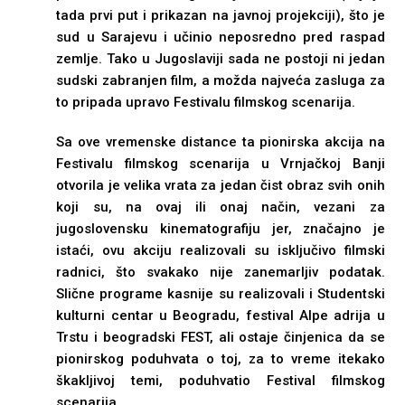
tada prvi put i prikazan na javnoj projekciji), što je
sud u Sarajevu i učinio neposredno pred raspad
zemlje. Tako u Jugoslaviji sada ne postoji ni jedan
sudski zabranjen film, a možda najveća zasluga za
to pripada upravo Festivalu filmskog scenarija.
Sa ove vremenske distance ta pionirska akcija na
Festivalu filmskog scenarija u Vrnjačkoj Banji
otvorila je velika vrata za jedan čist obraz svih onih
koji su, na ovaj ili onaj način, vezani za
jugoslovensku kinematografiju jer, značajno je
istaći, ovu akciju realizovali su isključivo filmski
radnici, što svakako nije zanemarljiv podatak.
Slične programe kasnije su realizovali i Studentski
kulturni centar u Beogradu, festival Alpe adrija u
Trstu i beogradski FEST, ali ostaje činjenica da se
pionirskog poduhvata o toj, za to vreme itekako
škakljivoj temi, poduhvatio Festival filmskog
scenarija.