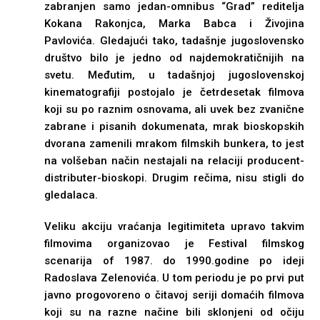
zabranjen samo jedan-omnibus “Grad” reditelja
Kokana Rakonjca, Marka Babca i Živojina
Pavlovića. Gledajući tako, tadašnje jugoslovensko
društvo bilo je jedno od najdemokratičnijih na
svetu. Međutim, u tadašnjoj jugoslovenskoj
kinematografiji postojalo je četrdesetak filmova
koji su po raznim osnovama, ali uvek bez zvanične
zabrane i pisanih dokumenata, mrak bioskopskih
dvorana zamenili mrakom filmskih bunkera, to jest
na volšeban način nestajali na relaciji producent-
distributer-bioskopi. Drugim rečima, nisu stigli do
gledalaca.
Veliku akciju vraćanja legitimiteta upravo takvim
filmovima organizovao je Festival filmskog
scenarija of 1987. do 1990.godine po ideji
Radoslava Zelenovića. U tom periodu je po prvi put
javno progovoreno o čitavoj seriji domaćih filmova
koji su na razne načine bili sklonjeni od očiju