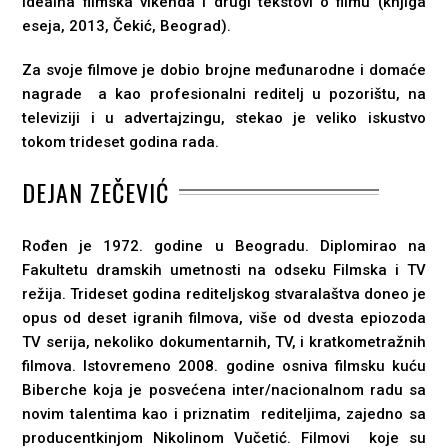
idealna filmska vikenda i drugi tekstovi o filmu (knjiga
eseja, 2013, Čekić, Beograd).
Za svoje filmove je dobio brojne međunarodne i domaće
nagrade a kao profesionalni reditelj u pozorištu, na
televiziji i u advertajzingu, stekao je veliko iskustvo
tokom trideset godina rada.
DEJAN ZEČEVIĆ
Rođen je 1972. godine u Beogradu. Diplomirao na
Fakultetu dramskih umetnosti na odseku Filmska i TV
režija. Trideset godina rediteljskog stvaralaštva doneo je
opus od deset igranih filmova, više od dvesta epiozoda
TV serija, nekoliko dokumentarnih, TV, i kratkometražnih
filmova. Istovremeno 2008. godine osniva filmsku kuću
Biberche koja je posvećena inter/nacionalnom radu sa
novim talentima kao i priznatim rediteljima, zajedno sa
producentkinjom Nikolinom Vučetić. Filmovi koje su