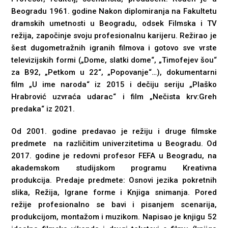
Beogradu 1961. godine Nakon diplomiranja na Fakultetu
dramskih umetnosti u Beogradu, odsek Filmska i TV
režija, započinje svoju profesionalnu karijeru. Režirao je
šest dugometražnih igranih filmova i gotovo sve vrste
televizijskih formi („Dome, slatki dome“, „Timofejev šou“
za B92, „Petkom u 22“, „Popovanje“…), dokumentarni
film „U ime naroda“ iz 2015 i dečiju seriju „Plaško
Hrabrović uzvraća udarac“ i film „Nečista krv:Greh
predaka“ iz 2021.
Od 2001. godine predavao je režiju i druge filmske
predmete na različitim univerzitetima u Beogradu. Od
2017. godine je redovni profesor FEFA u Beogradu, na
akademskom studijskom programu Kreativna
produkcija. Predaje predmete: Osnovi jezika pokretnih
slika, Režija, Igrane forme i Knjiga snimanja. Pored
režije profesionalno se bavi i pisanjem scenarija,
produkcijom, montažom i muzikom. Napisao je knjigu 52