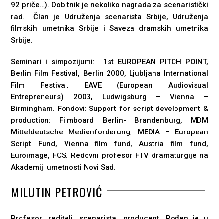
92 priče…). Dobitnik je nekoliko nagrada zа scenaristički
rad. Član je Udruženja scenarista Srbije, Udruženja
filmskih umetnika Srbije i Saveza dramskih umetnika
Srbije.
Seminari i simpozijumi: 1st EUROPEAN PITCH POINT,
Berlin Film Festival, Berlin 2000, Ljubljana International
Film Festival, EAVE (European Audiovisual
Entrepreneurs) 2003, Ludwigsburg – Vienna –
Birmingham. Fondovi: Support for script development &
production: Filmboard Berlin- Brandenburg, MDM
Mitteldeutsche Medienforderung, MEDIA – European
Script Fund, Vienna film fund, Аustria film fund,
Euroimage, FCS. Redovni profesor FTV dramaturgije na
Akademiji umetnosti Novi Sad.
MILUTIN PETROVIĆ
Profesor, reditelj, scenarista, producent. Rođen je u