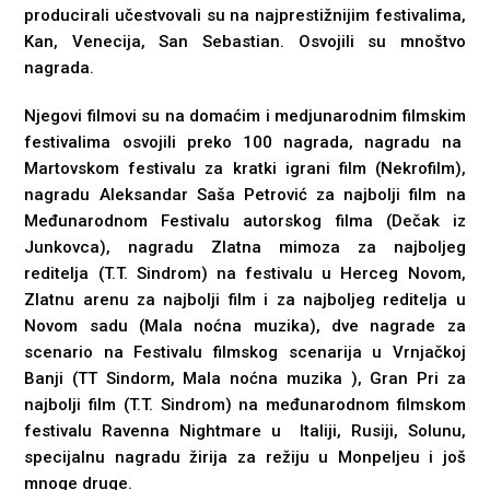
producirali učestvovali su na najprestižnijim festivalima,
Kan, Venecija, San Sebastian. Osvojili su mnoštvo
nagrada.
Njegovi filmovi su na domaćim i medjunarodnim filmskim
festivalima osvojili preko 100 nagrada, nagradu na
Martovskom festivalu za kratki igrani film (Nekrofilm),
nagradu Aleksandar Saša Petrović za najbolji film na
Međunarodnom Festivalu autorskog filma (Dečak iz
Junkovca), nagradu Zlatna mimoza za najboljeg
reditelja (T.T. Sindrom) na festivalu u Herceg Novom,
Zlatnu arenu za najbolji film i za najboljeg reditelja u
Novom sadu (Mala noćna muzika), dve nagrade za
scenario na Festivalu filmskog scenarija u Vrnjačkoj
Banji (TT Sindorm, Mala noćna muzika ), Gran Pri za
najbolji film (T.T. Sindrom) na međunarodnom filmskom
festivalu Ravenna Nightmare u Italiji, Rusiji, Solunu,
specijalnu nagradu žirija za režiju u Monpeljeu i još
mnoge druge.