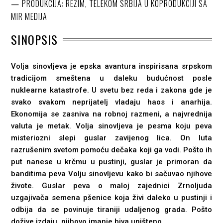
PRODUKCIJA: REŽIM, TELEKOM SRBIJA U KOPRODUKCIJI SA
MIR MEDIJA
SINOPSIS
Volja sinovljeva je epska avantura inspirisana srpskom
tradicijom smeštena u daleku budućnost posle
nuklearne katastrofe. U svetu bez reda i zakona gde je
svako svakom neprijatelj vladaju haos i anarhija.
Ekonomija se zasniva na robnoj razmeni, a najvrednija
valuta je metak. Volja sinovljeva je pesma koju peva
misteriozni slepi guslar zavijenog lica. On luta
razrušenim svetom pomoću dečaka koji ga vodi. Pošto ih
put nanese u krčmu u pustinji, guslar je primoran da
banditima peva Volju sinovljevu kako bi sačuvao njihove
živote. Guslar peva o maloj zajednici Zrnoljuda
uzgajivača semena pšenice koja živi daleko u pustinji i
odbija da se povinuje tiraniji udaljenog grada. Pošto
dožive izdaju, njihovo imanje biva uništeno.