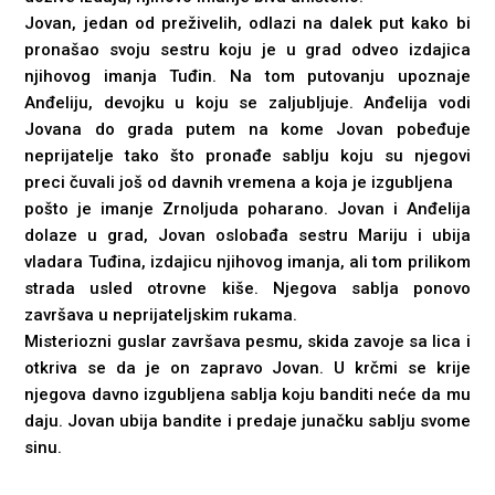
Jovan, jedan od preživelih, odlazi na dalek put kako bi
pronašao svoju sestru koju je u grad odveo izdajica
njihovog imanja Tuđin. Na tom putovanju upoznaje
Anđeliju, devojku u koju se zaljubljuje. Anđelija vodi
Jovana do grada putem na kome Jovan pobeđuje
neprijatelje tako što pronađe sablju koju su njegovi
preci čuvali još od davnih vremena a koja je izgubljena
pošto je imanje Zrnoljuda poharano. Jovan i Anđelija
dolaze u grad, Jovan oslobađa sestru Mariju i ubija
vladara Tuđina, izdajicu njihovog imanja, ali tom prilikom
strada usled otrovne kiše. Njegova sablja ponovo
završava u neprijateljskim rukama.
Misteriozni guslar završava pesmu, skida zavoje sa lica i
otkriva se da je on zapravo Jovan. U krčmi se krije
njegova davno izgubljena sablja koju banditi neće da mu
daju. Jovan ubija bandite i predaje junačku sablju svome
sinu.