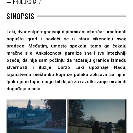
PRODUKCIJA: /
SINOPSIS
Laki, dvadestpetogodišnji diplomirani istoričar umetnosti
napušta grad i povlači se u staru vikendicu svog
pradede. Međutim, umesto spokoja, tamo ga čekaju
mračne sile. Anksioznost, paralize sna i sve intezivniji
osećaj da nije sam počinju da razaraju granice između
stvarnosti i iluzije. Ubrzo Laki upoznaje Nadu,
tajanstvenu meštanku koja se polako zblizava sa njim.
Ipak njene tajne mogu biti ključ za razotkrivanje mračnih
događaja u selu.