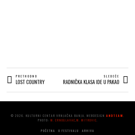
POST
PRETHODNO
SLEDEĆE
LOST COUNTRY
RADNIČKA KLASA IDE U PAKAO
Prethodni
Next
NAVIGATION
post:
post:
© 2026. KULTURNI CENTAR VRNJAČKA BANJA. WEBDESIGN
ANDTEAM
.
PHOTO:
M. CRNOGLAVAC
,
M. MITROVIC
.
POČETNA
O FESTIVALU
ARHIVA