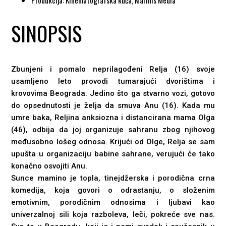
Produkcija: Kinematografska kuća, Marinis Media
SINOPSIS
Zbunjeni i pomalo neprilagođeni Relja (16) svoje
usamljeno leto provodi tumarajući dvorištima i
krovovima Beograda. Jedino što ga stvarno vozi, gotovo
do opsednutosti je želja da smuva Anu (16). Kada mu
umre baka, Reljina anksiozna i distancirana mama Olga
(46), odbija da joj organizuje sahranu zbog njihovog
međusobno lošeg odnosa. Krijući od Olge, Relja se sam
upušta u organizaciju babine sahrane, verujući će tako
konačno osvojiti Anu.
Sunce mamino je topla, tinejdžerska i porodična crna
komedija, koja govori o odrastanju, o složenim
emotivnim, porodičnim odnosima i ljubavi kao
univerzalnoj sili koja razboleva, leči, pokreće sve nas.