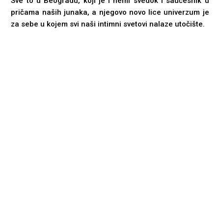
Sve to u Beogradu, koji je i nemi svedok i saučesnik u
pričama naših junaka, a njegovo novo lice univerzum je
za sebe u kojem svi naši intimni svetovi nalaze utočište.