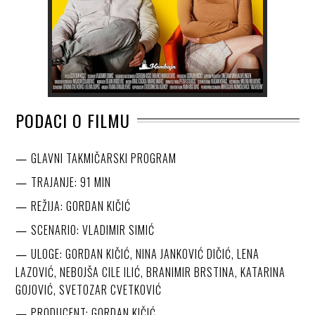
PODACI O FILMU
GLAVNI TAKMIČARSKI PROGRAM
TRAJANJE: 91 MIN
REŽIJA: GORDAN KIČIĆ
SCENARIO: VLADIMIR SIMIĆ
ULOGE: GORDAN KIČIĆ, NINA JANKOVIĆ DIČIĆ, LENA
LAZOVIĆ, NEBOJŠA CILE ILIĆ, BRANIMIR BRSTINA, KATARINA
GOJOVIĆ, SVETOZAR CVETKOVIĆ
PRODUCENT: GORDAN KIČIĆ