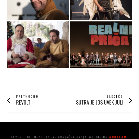
POST
PRETHODNO
SLEDEĆE
REVOLT
SUTRA JE JOS UVEK JULI
Prethodni
Next
NAVIGATION
post:
post:
© 2026. KULTURNI CENTAR VRNJAČKA BANJA. WEBDESIGN
ANDTEAM
.