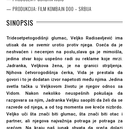
PRODUKCIJA: FILM KOMBAJN DOO – SRBIJA
SINOPSIS
Tridesetpetogodišnji glumac, Veljko Radisavljević ima
utisak da se svemir urotio protiv njega. Oseća da je
neshvaćen i necenjen na poslu,slava ga je mimoišla,
jedina stvar koju uspešno radi su reklame koje mrzi.
Jadranka, Veljkova žena, je na granici strpljenja.
Njihova četvorogodišnja ćerka, Vida je prestala da
govori i to je dodatan izvor napetosti među njima. Jedina
svetla tačka u Veljkovom životu je njegov odnos sa
Vidom. Nakon nekoliko neuspešnih pokušaja da
razgovara sa njim, Jadranka Veljku saopšti da želi da se
razvede od njega, a od tog momenta sve kreće nizbrdo.
Veljko uči šta znači biti glumac, šta znači biti otac i
partner, ali njegova najvažnija potraga je potraga za
srećom. Na kraju naš junak shvata da sreća dolazi