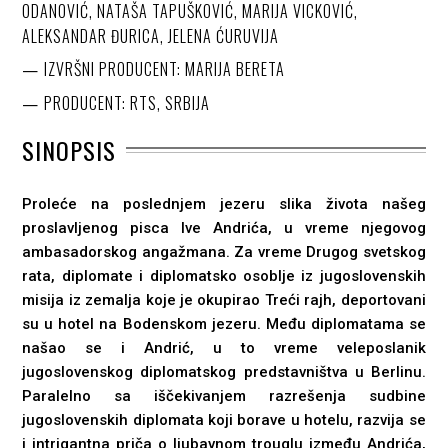
ODANOVIĆ, NATAŠA TAPUŠKOVIĆ, MARIJA VICKOVIĆ,
ALEKSANDAR ĐURICA, JELENA ĆURUVIJA
IZVRŠNI PRODUCENT: MARIJA BERETA
PRODUCENT: RTS, SRBIJA
SINOPSIS
Proleće na poslednjem jezeru slika života našeg
proslavljenog pisca Ive Andrića, u vreme njegovog
ambasadorskog angažmana. Za vreme Drugog svetskog
rata, diplomate i diplomatsko osoblje iz jugoslovenskih
misija iz zemalja koje je okupirao Treći rajh, deportovani
su u hotel na Bodenskom jezeru. Među diplomatama se
našao se i Andrić, u to vreme veleposlanik
jugoslovenskog diplomatskog predstavništva u Berlinu.
Paralelno sa iščekivanjem razrešenja sudbine
jugoslovenskih diplomata koji borave u hotelu, razvija se
i intrigantna priča o ljubavnom trouglu između Andrića,