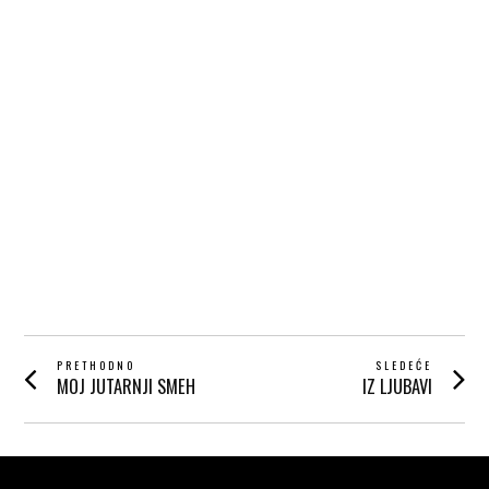
POST
PRETHODNO
SLEDEĆE
MOJ JUTARNJI SMEH
IZ LJUBAVI
Prethodni
Next
NAVIGATION
post:
post: