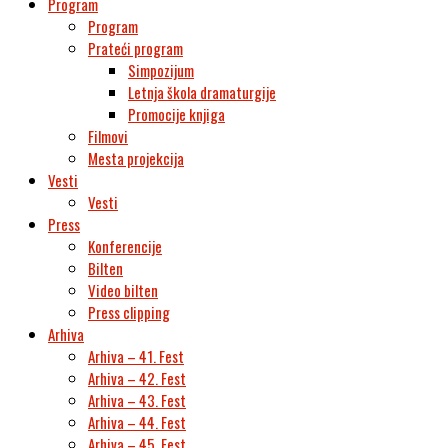
Program
Program
Prateći program
Simpozijum
Letnja škola dramaturgije
Promocije knjiga
Filmovi
Mesta projekcija
Vesti
Vesti
Press
Konferencije
Bilten
Video bilten
Press clipping
Arhiva
Arhiva – 41. Fest
Arhiva – 42. Fest
Arhiva – 43. Fest
Arhiva – 44. Fest
Arhiva – 45. Fest