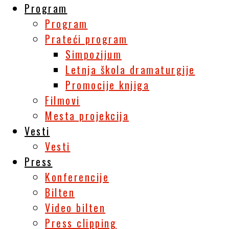
Program
Program
Prateći program
Simpozijum
Letnja škola dramaturgije
Promocije knjiga
Filmovi
Mesta projekcija
Vesti
Vesti
Press
Konferencije
Bilten
Video bilten
Press clipping