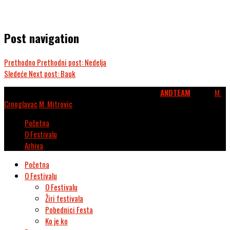
Post navigation
Prethodno
Prethodni post:
Nedelja
Sledeće
Next post:
Bauk
© 2026. Kulturni centar Vrnjačka Banja. Webdesign
ANDTEAM
. Photo:
M.
Crnoglavac
,
M. Mitrovic
.
Početna
O Festivalu
Arhiva
Početna
O Festivalu
O Festivalu
Žiri festivala
Pobednici Festa
Ko je ko