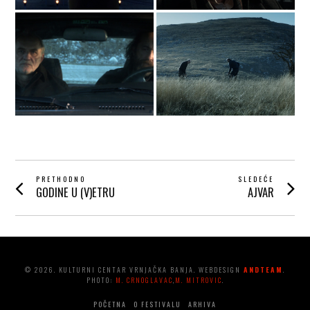
POST
PRETHODNO
SLEDEĆE
GODINE U (V)ETRU
AJVAR
Prethodni
Next
NAVIGATION
post:
post:
© 2026. KULTURNI CENTAR VRNJAČKA BANJA. WEBDESIGN
ANDTEAM
.
PHOTO:
M. CRNOGLAVAC
,
M. MITROVIC
.
POČETNA
O FESTIVALU
ARHIVA