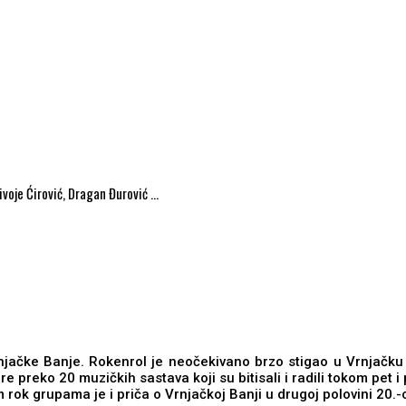
ivoje Ćirović, Dragan Đurović …
njačke Banje. Rokenrol je neočekivano brzo stigao u Vrnjačk
e preko 20 muzičkih sastava koji su bitisali i radili tokom pet i 
rok grupama je i priča o Vrnjačkoj Banji u drugoj polovini 20.