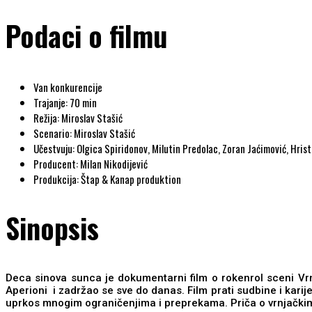
Podaci o filmu
Van konkurencije
Trajanje: 70 min
Režija: Miroslav Stašić
Scenario: Miroslav Stašić
Učestvuju: Olgica Spiridonov, Milutin Predolac, Zoran Jaćimović, Hrist
Producent: Milan Nikodijević
Produkcija: Štap & Kanap produktion
Sinopsis
Deca sinova sunca je dokumentarni film o rokenrol sceni Vr
Aperioni i zadržao se sve do danas. Film prati sudbine i karijer
uprkos mnogim ograničenjima i preprekama. Priča o vrnjačkim 