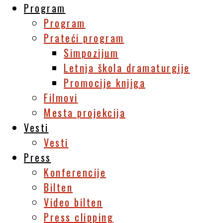
Program
Program
Prateći program
Simpozijum
Letnja škola dramaturgije
Promocije knjiga
Filmovi
Mesta projekcija
Vesti
Vesti
Press
Konferencije
Bilten
Video bilten
Press clipping