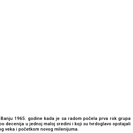
u Banju 1965. godine kada je sa radom počela prva rok grupa
po decenija u jednoj maloj sredini i koji su tvrdoglavo opstajali
-og veka i početkom novog milenijuma.