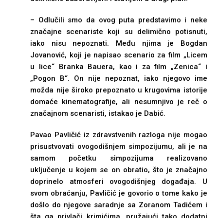
– Odlučili smo da ovog puta predstavimo i neke
značajne scenariste koji su delimično potisnuti,
iako nisu nepoznati. Među njima je Bogdan
Jovanović, koji je napisao scenario za film „Licem
u lice“ Branka Bauera, kao i za film „Zenica“ i
„Pogon B“. On nije nepoznat, iako njegovo ime
možda nije široko prepoznato u krugovima istorije
domaće kinematografije, ali nesumnjivo je reč o
značajnom scenaristi, istakao je Dabić.
Pavao Pavličić iz zdravstvenih razloga nije mogao
prisustvovati ovogodišnjem simpozijumu, ali je na
samom početku simpozijuma realizovano
uklјučenje u kojem se on obratio, što je značajno
doprinelo atmosferi ovogodišnjeg događaja. U
svom obraćanju, Pavličić je govorio o tome kako je
došlo do njegove saradnje sa Zoranom Tadićem i
šta ga privlači krimićima, pružajući tako dodatni