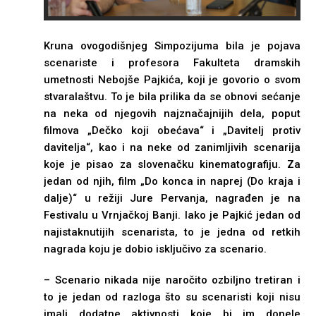
Kruna ovogodišnjeg Simpozijuma bila je pojava
scenariste i profesora Fakulteta dramskih
umetnosti Nebojše Pajkića, koji je govorio o svom
stvaralaštvu. To je bila prilika da se obnovi sećanje
na neka od njegovih najznačajnijih dela, poput
filmova „Dečko koji obećava“ i „Davitelj protiv
davitelja“, kao i na neke od zanimljivih scenarija
koje je pisao za slovenačku kinematografiju. Za
jedan od njih, film „Do konca in naprej (Do kraja i
dalje)“ u režiji Jure Pervanja, nagrađen je na
Festivalu u Vrnjačkoj Banji. Iako je Pajkić jedan od
najistaknutijih scenarista, to je jedna od retkih
nagrada koju je dobio isključivo za scenario.
– Scenario nikada nije naročito ozbiljno tretiran i
to je jedan od razloga što su scenaristi koji nisu
imali dodatne aktivnosti koje bi im donele