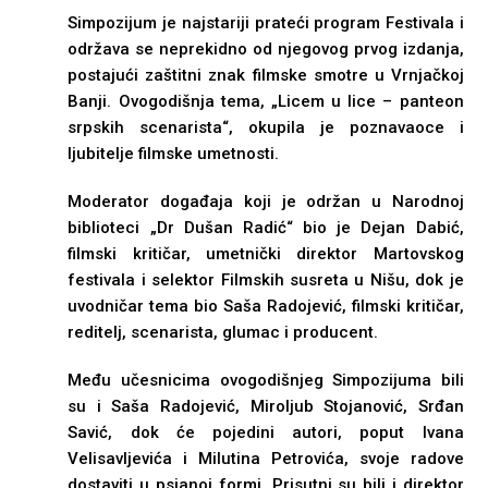
Simpozijum je najstariji prateći program Festivala i
održava se neprekidno od njegovog prvog izdanja,
postajući zaštitni znak filmske smotre u Vrnjačkoj
Banji. Ovogodišnja tema, „Licem u lice – panteon
srpskih scenarista“, okupila je poznavaoce i
ljubitelje filmske umetnosti.
Moderator događaja koji je održan u Narodnoj
biblioteci „Dr Dušan Radić“ bio je Dejan Dabić,
filmski kritičar, umetnički direktor Martovskog
festivala i selektor Filmskih susreta u Nišu, dok je
uvodničar tema bio Saša Radojević, filmski kritičar,
reditelj, scenarista, glumac i producent.
Među učesnicima ovogodišnjeg Simpozijuma bili
su i Saša Radojević, Miroljub Stojanović, Srđan
Savić, dok će pojedini autori, poput Ivana
Velisavljevića i Milutina Petrovića, svoje radove
dostaviti u psianoj formi. Prisutni su bili i direktor