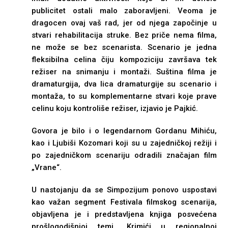
publicitet ostali malo zaboravljeni. Veoma je
dragocen ovaj vaš rad, jer od njega započinje u
stvari rehabilitacija struke. Bez priče nema filma,
ne može se bez scenarista. Scenario je jedna
fleksibilna celina čiju kompoziciju završava tek
režiser na snimanju i montaži. Suština filma je
dramaturgija, dva lica dramaturgije su scenario i
montaža, to su komplementarne stvari koje prave
celinu koju kontroliše režiser, izjavio je Pajkić.
Govora je bilo i o legendarnom Gordanu Mihiću,
kao i Ljubiši Kozomari koji su u zajedničkoj režiji i
po zajedničkom scenariju odradili značajan film
„Vrane“.
U nastojanju da se Simpozijum ponovo uspostavi
kao važan segment Festivala filmskog scenarija,
objavljena je i predstavljena knjiga posvećena
prošlogodišnjoj temi „Krimići u regionalnoj