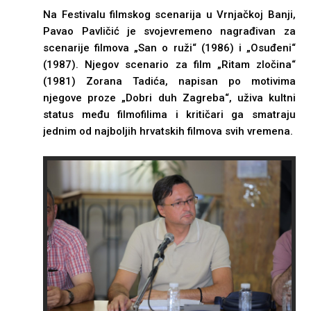
Na Festivalu filmskog scenarija u Vrnjačkoj Banji,
Pavao Pavličić je svojevremeno nagrađivan za
scenarije filmova „San o ruži“ (1986) i „Osuđeni“
(1987). Nјegov scenario za film „Ritam zločina“
(1981) Zorana Tadića, napisan po motivima
njegove proze „Dobri duh Zagreba“, uživa kultni
status među filmofilima i kritičari ga smatraju
jednim od najbolјih hrvatskih filmova svih vremena.