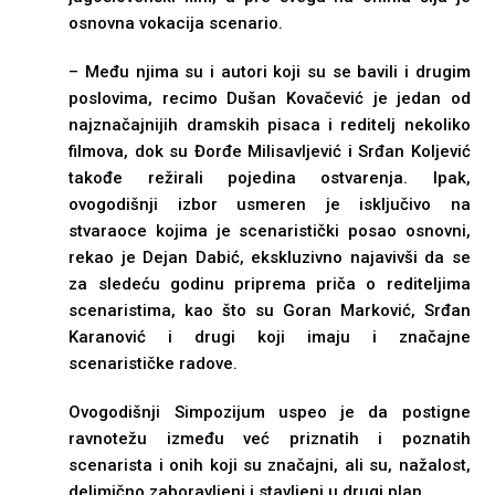
osnovna vokacija scenario.
– Među njima su i autori koji su se bavili i drugim
poslovima, recimo Dušan Kovačević je jedan od
najznačajnijih dramskih pisaca i reditelj nekoliko
filmova, dok su Đorđe Milisavljević i Srđan Koljević
takođe režirali pojedina ostvarenja. Ipak,
ovogodišnji izbor usmeren je isključivo na
stvaraoce kojima je scenaristički posao osnovni,
rekao je Dejan Dabić, ekskluzivno najavivši da se
za sledeću godinu priprema priča o rediteljima
scenaristima, kao što su Goran Marković, Srđan
Karanović i drugi koji imaju i značajne
scenarističke radove.
Ovogodišnji Simpozijum uspeo je da postigne
ravnotežu između već priznatih i poznatih
scenarista i onih koji su značajni, ali su, nažalost,
delimično zaboravljeni i stavljeni u drugi plan.