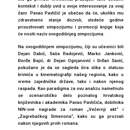
kontekst i dublјi uvid u svoje interesovanje za ovaj
žanr. Pavao Pavličić je obećao da će, ukoliko mu
zdravstveno stanje dozvoli, sledeće godine
prisustvovati simpozijumu i promociji knjige koja
će nositi naziv ovogodišnjeg simpozijuma.
Na ovogodišnjem simpozijumu, čiji su učesnici bili
Dejan Dabić, Saša Radojević, Marko Janković,
Đorđe Bajić, dr Dejan Ognjanović i Srđan Savić,
pokušano je da se sagleda šira slika o statusu
krimića u kinematografiji našeg regiona, kako u
vreme zajedničke države, tako i nakon njenog
raspada. Kao paradigma za ovu analizu nametnulo
se scenarističko delo poznatog hrvatskog
književnika i akademika Pavao Pavličića, dobitnika
NIN-ove nagrade za roman „Večernji akt“ i
„Zagrebačkog Simenona“, kako su ga prozvali
nakon njegovih prvih romana.