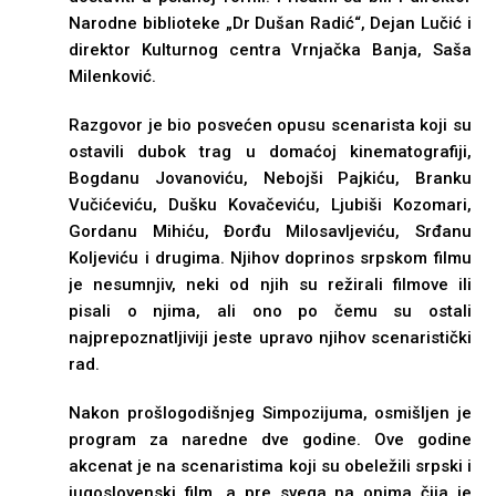
Narodne biblioteke „Dr Dušan Radić“, Dejan Lučić i
direktor Kulturnog centra Vrnjačka Banja, Saša
Milenković.
Razgovor je bio posvećen opusu scenarista koji su
ostavili dubok trag u domaćoj kinematografiji,
Bogdanu Jovanoviću, Nebojši Pajkiću, Branku
Vučićeviću, Dušku Kovačeviću, Ljubiši Kozomari,
Gordanu Mihiću, Đorđu Milosavljeviću, Srđanu
Koljeviću i drugima. Njihov doprinos srpskom filmu
je nesumnjiv, neki od njih su režirali filmove ili
pisali o njima, ali ono po čemu su ostali
najprepoznatljiviji jeste upravo njihov scenaristički
rad.
Nakon prošlogodišnjeg Simpozijuma, osmišljen je
program za naredne dve godine. Ove godine
akcenat je na scenaristima koji su obeležili srpski i
jugoslovenski film, a pre svega na onima čija je