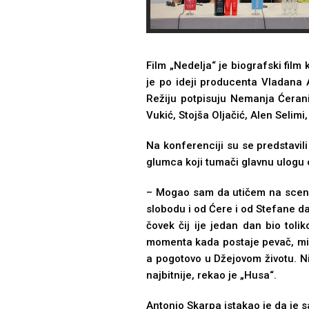
Film „Nedelјa“ je biografski film
je po ideji producenta Vladana 
Režiju potpisuju Nemanja Ćeranić
Vukić, Stojša Olјačić, Alen Selimi
Na konferenciji su se predstavil
glumca koji tumači glavnu ulogu 
– Mogao sam da utičem na scenarr
slobodu i od Ćere i od Stefane da
čovek čij ije jedan dan bio tol
momenta kada postaje pevač, mis
a pogotovo u Džejovom životu. Ni
najbitnije, rekao je „Husa“.
Antonio Skarpa istakao je da je s