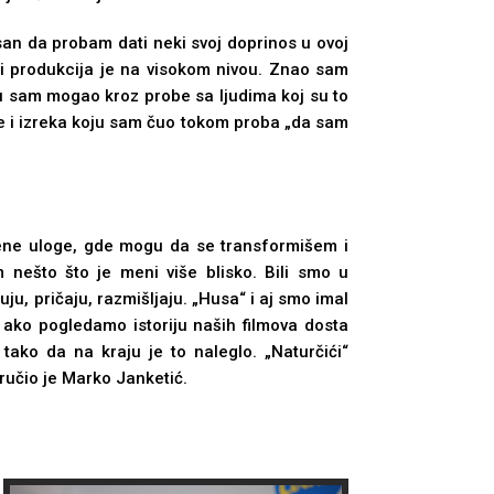
san da probam dati neki svoj doprinos u ovoj
je i produkcija je na visokom nivou. Znao sam
ću sam mogao kroz probe sa lјudima koj su to
tle i izreka koju sam čuo tokom proba „da sam
jene uloge, gde mogu da se transformišem i
m nešto što je meni više blisko. Bili smo u
uju, pričaju, razmišlјaju. „Husa“ i aj smo imal
ako pogledamo istoriju naših filmova dosta
tako da na kraju je to naleglo. „Naturčići“
ručio je Marko Janketić.