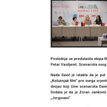
Poslednja se predstavila ekipa f
Petar Vasilјević. Scenarista ovog 
Nada Savić je istakla da je put
„Košutnjak film“ pre svega orjen
dvojac koji čine scenarista Davi
Dodala je da je Zoran Janković 
„Jorgovani“.