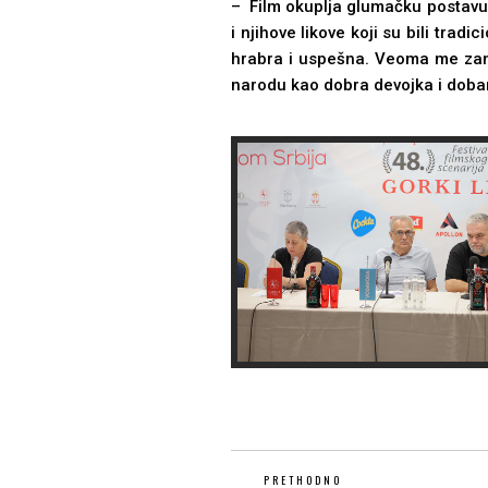
– Film okuplјa glumačku postavu k
i njihove likove koji su bili tra
hrabra i uspešna. Veoma me zanim
narodu kao dobra devojka i dobar
PRETHODNO