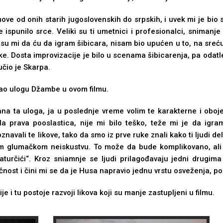
ve od onih starih jugoslovenskih do srpskih, i uvek mi je bio 
 je ispunilo srce. Veliki su ti umetnici i profesionalci, sniman
 su mi da ću da igram šibicara, nisam bio upućen u to, na sre
uke. Dosta improvizacije je bilo u scenama šibicarenja, pa oda
učio je Skarpa.
rao ulogu Džambe u ovom filmu.
na ta uloga, ja u poslednje vreme volim te karakterne i obo
ila prava pooslastica, nije mi bilo teško, teže mi je da igra
znavali te likove, tako da smo iz prve ruke znali kako ti lјudi del
m glumačkom neiskustvu. To može da bude komplikovano, ali 
turčići“. Kroz sniamnje se lјudi prilagođavaju jedni drugima 
ost i čini mi se da je Husa napravio jednu vrstu osveženja, po
e i tu postoje razvoji likova koji su manje zastuplјeni u filmu.