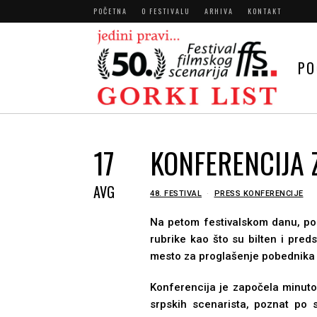
POČETNA
O FESTIVALU
ARHIVA
KONTAKT
PO
17
KONFERENCIJA Z
AVG
IN
48. FESTIVAL
PRESS KONFERENCIJE
Na petom festivalskom danu, posl
rubrike kao što su bilten i pred
mesto za proglašenje pobednika 
Konferencija je započela minutom
srpskih scenarista, poznat po sv