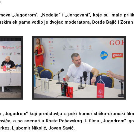
u.
lmova „Jugodrom“, „Nedelјa“ i „Jorgovani“, koje su imale pril
lmskim ekipama vodio je dvojac moderatora, Đorđe Bajić i Zoran
a „Jugodrom“ koji predstavlјa srpski humorističko-dramski film
rovića, a po scenariju Koste Peševskog. U filmu „Jugodrom“ igra
erkez, Ljubomir Nikolić, Jovan Savić.