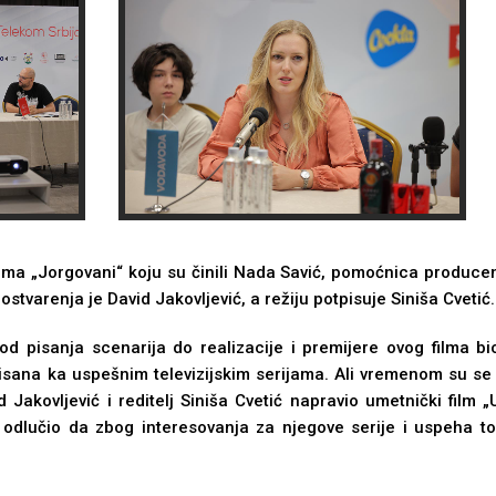
ilma „Jorgovani“ koju su činili Nada Savić, pomoćnica produce
ostvarenja je David Jakovlјević, a režiju potpisuje Siniša Cvetić.
 od pisanja scenarija do realizacije i premijere ovog filma b
tisana ka uspešnim televizijskim serijama. Ali vremenom su se
d Jakovlјević i reditelј Siniša Cvetić napravio umetnički film
odlučio da zbog interesovanja za njegove serije i uspeha tog