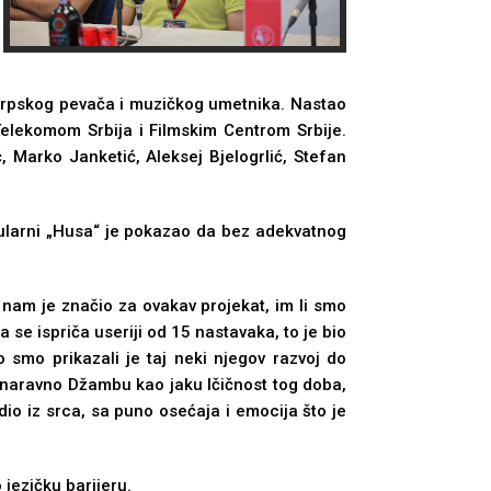
srpskog pevača i muzičkog umetnika. Nastao
Telekomom Srbija i Filmskim Centrom Srbije.
 Marko Janketić, Aleksej Bjelogrlić, Stefan
pularni „Husa“ je pokazao da bez adekvatnog
nam je značio za ovakav projekat, im li smo
se ispriča useriji od 15 nastavaka, to je bio
 smo prikazali je taj neki njegov razvoj do
 naravno Džambu kao jaku lčičnost tog doba,
io iz srca, sa puno osećaja i emocija što je
 jezičku barijeru.