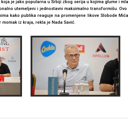
oja je jako popularna u Srbiji zbog serija u kojima glume i mlad
dicionalno utemelјeni i jednostavni maksimalno transformišu. Ovo
a kako publika reaguje na promenjene likove Slobode Mićalović
 momak iz kraja, rekla je Nada Savić.