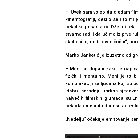
– Uvek sam voleo da gledam filmo
kinemtografiji, desilo se i to mi
nekoliko pesama od Džeja i rekli
stvarno radili da učimo iz prve r
školu učio, ne bi ovde čučio“, por
Marko Janketić je izuzetno odig
– Meni se dopalo kako je napisa
fizički i mentalno. Meni je to b
komunikaciji sa lјudima koji su po
idobru saradnju uprkos njegovo
najvećih filmskih glumaca su „na
nekada umeju da donesu autentičn
„Nedelјu“ očekuje emitovanje serij