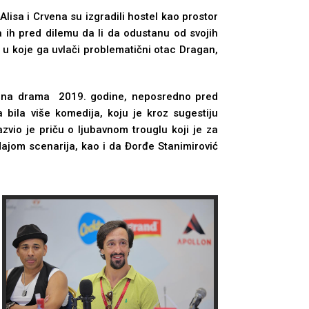
 Alisa i Crvena su izgradili hostel kao prostor
a ih pred dilemu da li da odustanu od svojih
e u koje ga uvlači problematični otac Dragan,
rišna drama 2019. godine, neposredno pred
 bila više komedija, koju je kroz sugestiju
zvio je priču o lјubavnom trouglu koji je za
ajom scenarija, kao i da Đorđe Stanimirović