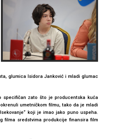
nta, glumica Isidora Janković i mladi glumac
io specifičan zato što je producentska kuća
 okrenuli umetničkom filmu, tako da je mladi
 „Usekovanje“ koji je imao jako puno uspeha.
 filma sredstvima produkcije finansira film