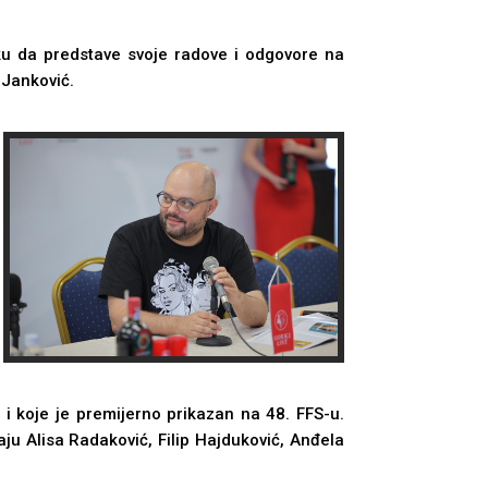
iku da predstave svoje radove i odgovore na
 Janković.
 i koje je premijerno prikazan na 48. FFS-u.
ju Alisa Radaković, Filip Hajduković, Anđela