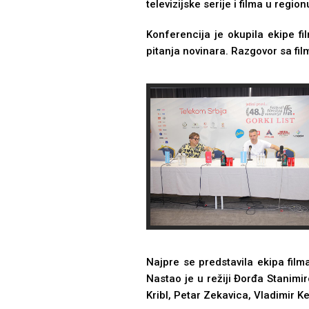
televizijske serije i filma u region
Konferencija je okupila ekipe fi
pitanja novinara. Razgovor sa fi
Najpre se predstavila ekipa film
Nastao je u režiji Đorđa Stanimi
Kribl, Petar Zekavica, Vladimir K