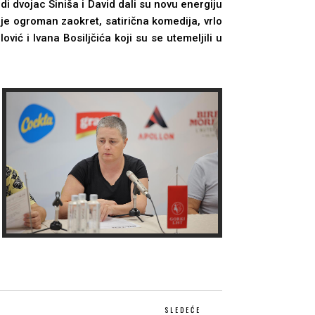
i dvojac Siniša i David dali su novu energiju
 je ogroman zaokret, satirična komedija, vrlo
 i Ivana Bosilјčića koji su se utemelјili u
SLEDEĆE