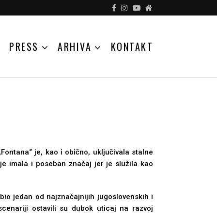
PRESS
ARHIVA
KONTAKT
ontana“ je, kao i obično, uklјučivala stalne
je imala i poseban značaj jer je služila kao
bio jedan od najznačajnijih jugoslovenskih i
scenariji ostavili su dubok uticaj na razvoj