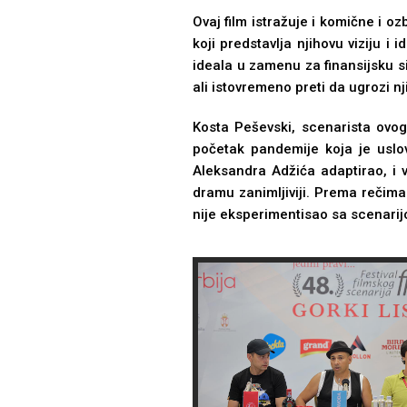
Ovaj film istražuje i komične i oz
koji predstavlјa njihovu viziju 
ideala u zamenu za finansijsku si
ali istovremeno preti da ugrozi n
Kosta Peševski, scenarista ovo
početak pandemije koja je uslov
Aleksandra Adžića adaptirao, i v
dramu zanimlјiviji. Prema rečim
nije eksperimentisao sa scenarijo