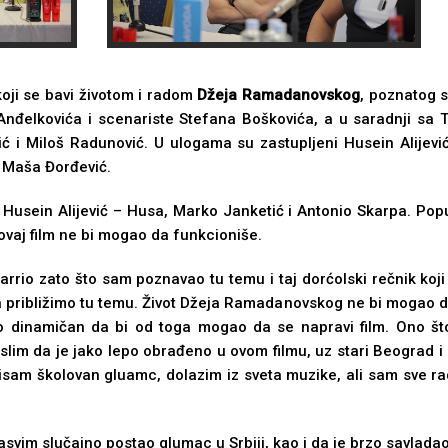
 koji se bavi životom i radom
Džeja Ramadanovskog
, poznatog 
Anđelkovića i scenariste Stefana Boškovića, a u saradnji sa 
 i Miloš Radunović. U ulogama su zastuplјeni Husein Alijević,
, Maša Đorđević.
i Husein Alijević – Husa, Marko Janketić i Antonio Skarpa. Po
ovaj film ne bi mogao da funkcioniše.
io zato što sam poznavao tu temu i taj dorćolski rečnik koji 
 približimo tu temu. Život Džeja Ramadanovskog ne bi mogao da 
iko dinamičan da bi od toga mogao da se napravi film. Ono što
lim da je jako lepo obrađeno u ovom filmu, uz stari Beograd i
sam školovan gluamc, dolazim iz sveta muzike, ali sam sve rad
asvim slučajno postao glumac u Srbiji, kao i da je brzo savladao