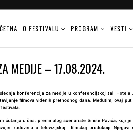
ČETNA
O FESTIVALU
PROGRAM
VESTI
A MEDIJE – 17.08.2024.
ednja konferencija za medije u konferencijskoj sali Hotela „F
stavlјanje filmova viđenih prethodnog dana. Međutim, ovaj put 
festivala.
 ćutanja u čast preminulog scenariste Siniše Pavića, koji je 
ojim radovima u televizijskoj i filmskoj produkciji. Nјegovi 