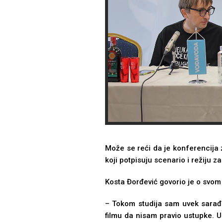
Može se reći da je konferencija 
koji potpisuju scenario i režiju za
Kosta Đorđević govorio je o svom
– Tokom studija sam uvek sarađi
filmu da nisam pravio ustupke. 