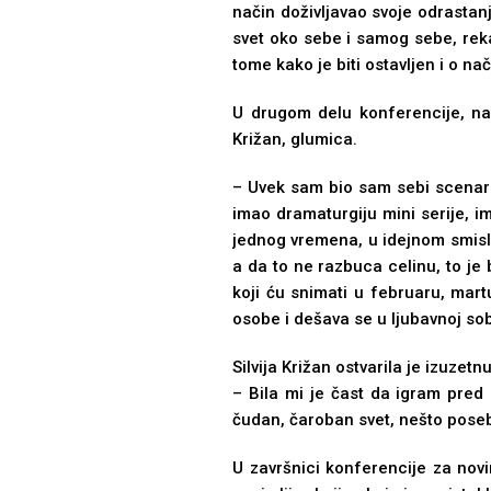
način doživlјavao svoje odrastanj
svet oko sebe i samog sebe, reka
tome kako je biti ostavlјen i o na
U drugom delu konferencije, na p
Križan, glumica.
– Uvek sam bio sam sebi scenaris
imao dramaturgiju mini serije, i
jednog vremena, u idejnom smislu.
a da to ne razbuca celinu, to je
koji ću snimati u februaru, mar
osobe i dešava se u lјubavnoj sob
Silvija Križan ostvarila je izuze
– Bila mi je čast da igram pre
čudan, čaroban svet, nešto posebn
U završnici konferencije za nov