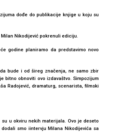
ozijuma dođe do publikacije knjige u koju su
Milan Nikodijević pokrenuli ediciju.
edeće godine planiramo da predstavimo novo
da bude i od šireg značenja, ne samo zbir
je bitno obnoviti ovo izdavaštvo. Simpozijum
aša Radojević, dramaturg, scenarista, filmski
 su u okviru nekih materijala. Ovo je deseto
dodali smo iintervju Milana Nikodijevića sa