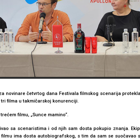
za novinare četvrtog dana Festivala filmskog scenarija protek
 tri filma u takmičarskoj konurenciji.
 trećem filmu, „Sunce mamino“.
vao sa scenaristima i od njih sam dosta pokupio znanja. Ekipa
U filmu ima dosta autobiografskog, s tim da sam se suočavao 