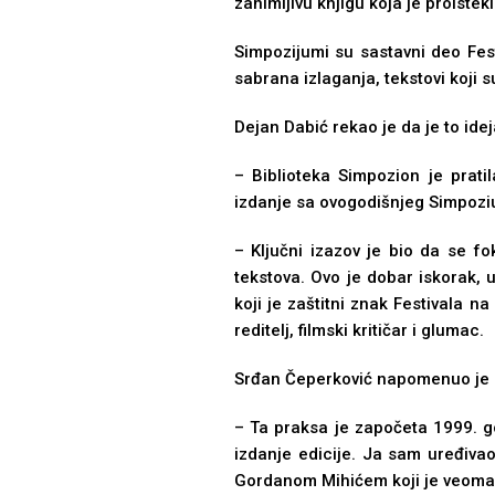
zanimlјivu knjigu koja je proiste
Simpozijumi su sastavni deo Fest
sabrana izlaganja, tekstovi koji 
Dejan Dabić rekao je da je to ide
– Biblioteka Simpozion je prat
izdanje sa ovogodišnjeg Simpozi
– Klјučni izazov je bio da se 
tekstova. Ovo je dobar iskorak, 
koji je zaštitni znak Festivala n
reditelј, filmski kritičar i glumac.
Srđan Čeperković napomenuo je 
– Ta praksa je započeta 1999. go
izdanje edicije. Ja sam uređivao
Gordanom Mihićem koji je veoma bi