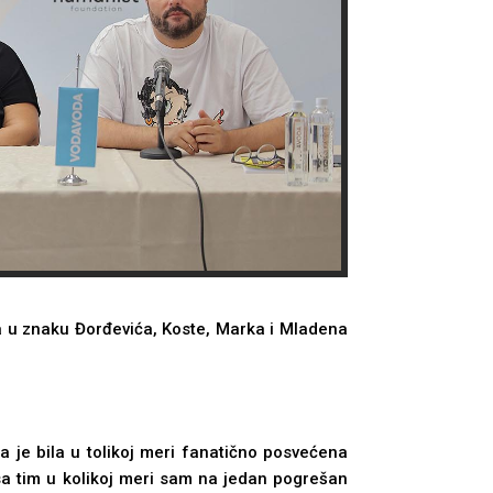
la u znaku Đorđevića, Koste, Marka i Mladena
 je bila u tolikoj meri fanatično posvećena
sa tim u kolikoj meri sam na jedan pogrešan