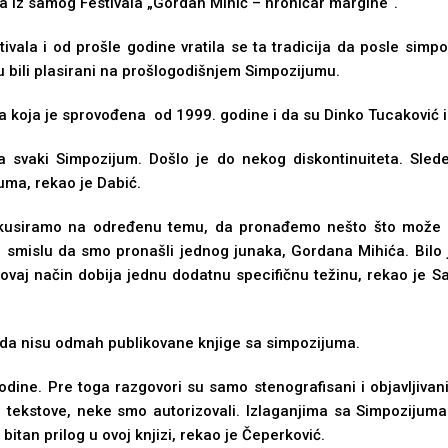
kla iz samog Festivala „Gordan Mihić – hroničar margine“.
ivala i od prošle godine vratila se ta tradicija da posle simp
su bili plasirani na prošlogodišnjem Simpozijumu.
ja koja je sprovođena od 1999. godine i da su Dinko Tucaković i 
ila svaki Simpozijum. Došlo je do nekog diskontinuiteta. Sl
uma, rekao je Dabić.
fokusiramo na određenu temu, da pronađemo nešto što može 
u smislu da smo pronašli jednog junaka, Gordana Mihića. Bilo 
a ovaj način dobija jednu dodatnu specifičnu težinu, rekao je S
da nisu odmah publikovane knjige sa simpozijuma.
dine. Pre toga razgovori su samo stenografisani i objavlјivani
 tekstove, neke smo autorizovali. Izlaganjima sa Simpozijuma 
tan prilog u ovoj knjizi, rekao je Čeperković.