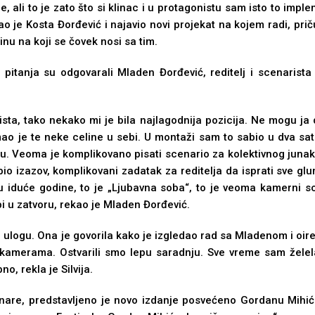
e, ali to je zato što si klinac i u protagonistu sam isto to imp
o je Kosta Đorđević i najavio novi projekat na kojem radi, pri
činu na koji se čovek nosi sa tim.
itanja su odgovarali Mladen Đorđević, reditelј i scenarista f
ta, tako nekako mi je bila najlagodnija pozicija. Ne mogu ja 
mao je te neke celine u sebi. U montaži sam to sabio u dva sat
 Veoma je komplikovano pisati scenario za kolektivnog junaka, j
 bio izazov, komplikovani zadatak za reditelјa da isprati sve g
tu iduće godine, to je „Ljubavna soba“, to je veoma kamerni
i u zatvoru, rekao je Mladen Đorđević.
tnu ulogu. Ona je govorila kako je izgledao rad sa Mladenom i oir
d kamerama. Ostvarili smo lepu saradnju. Sve vreme sam žele
o, rekla je Silvija.
inare, predstavlјeno je novo izdanje posvećeno Gordanu Mihiću