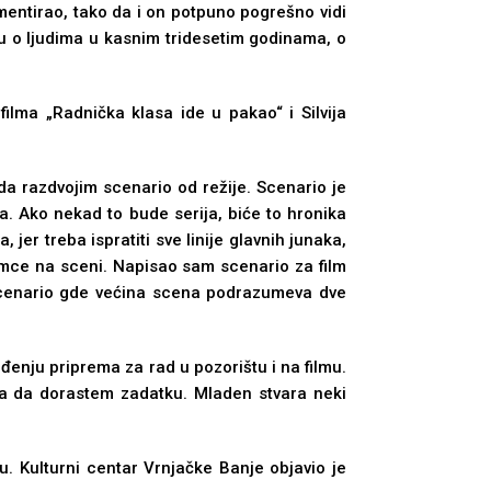
lementirao, tako da i on potpuno pogrešno vidi
ču o lјudima u kasnim tridesetim godinama, o
ilma „Radnička klasa ide u pakao“ i Silvija
da razdvojim scenario od režije. Scenario je
a. Ako nekad to bude serija, biće to hronika
er treba ispratiti sve linije glavnih junaka,
lumce na sceni. Napisao sam scenario za film
 scenario gde većina scena podrazumeva dve
eđenju priprema za rad u pozorištu i na filmu.
la da dorastem zadatku. Mladen stvara neki
. Kulturni centar Vrnjačke Banje objavio je