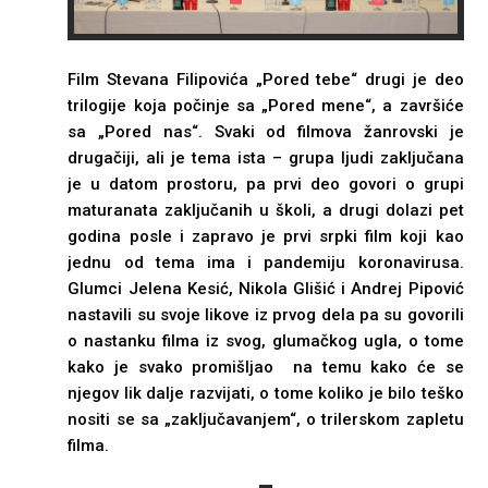
Film Stevana Filipovića „Pored tebe“ drugi je deo
trilogije koja počinje sa „Pored mene“, a završiće
sa „Pored nas“. Svaki od filmova žanrovski je
drugačiji, ali je tema ista – grupa lјudi zaklјučana
je u datom prostoru, pa prvi deo govori o grupi
maturanata zaklјučanih u školi, a drugi dolazi pet
godina posle i zapravo je prvi srpki film koji kao
jednu od tema ima i pandemiju koronavirusa.
Glumci Jelena Kesić, Nikola Glišić i Andrej Pipović
nastavili su svoje likove iz prvog dela pa su govorili
o nastanku filma iz svog, glumačkog ugla, o tome
kako je svako promišlјao na temu kako će se
njegov lik dalјe razvijati, o tome koliko je bilo teško
nositi se sa „zaklјučavanjem“, o trilerskom zapletu
filma.