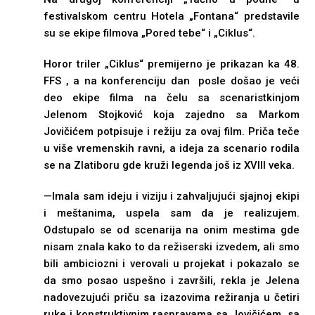
festivalskom centru Hotela „Fontana“ predstavile
su se ekipe filmova „Pored tebe“ i „Ciklus“.
Horor triler „Ciklus“ premijerno je prikazan ka 48.
FFS , a na konferenciju dan posle došao je veći
deo ekipe filma na čelu sa scenaristkinjom
Jelenom Stojković koja zajedno sa Markom
Jovičićem potpisuje i režiju za ovaj film. Priča teče
u više vremenskih ravni, a ideja za scenario rodila
se na Zlatiboru gde kruži legenda još iz XVIII veka.
—Imala sam ideju i viziju i zahvalјujući sjajnoj ekipi
i meštanima, uspela sam da je realizujem.
Odstupalo se od scenarija na onim mestima gde
nisam znala kako to da režiserski izvedem, ali smo
bili ambiciozni i verovali u projekat i pokazalo se
da smo posao uspešno i završili, rekla je Jelena
nadovezujući priču sa izazovima režiranja u četiri
ruke i konstruktivnim raspravama sa Jovičićem, sa