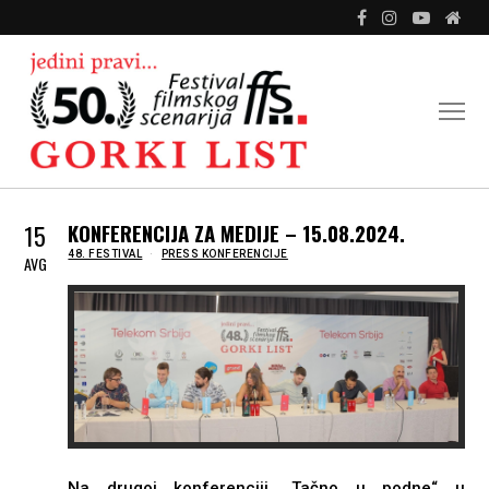
15
KONFERENCIJA ZA MEDIJE – 15.08.2024.
IN
48. FESTIVAL
PRESS KONFERENCIJE
AVG
Na drugoj konferenciji „Tačno u podne“ u