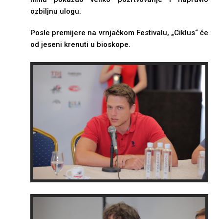
ozbilјnu ulogu.
Posle premijere na vrnjačkom Festivalu, „Ciklus“ će
od jeseni krenuti u bioskope.