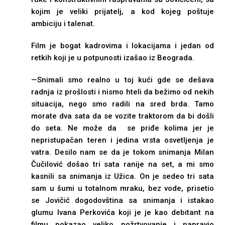
kojim je veliki prijatelј, a kod kojeg poštuje
ambiciju i talenat.
Film je bogat kadrovima i lokacijama i jedan od
retkih koji je u potpunosti izašao iz Beograda.
—Snimali smo realno u toj kući gde se dešava
radnja iz prošlosti i nismo hteli da bežimo od nekih
situacija, nego smo radili na sred brda. Tamo
morate dva sata da se vozite traktorom da bi došli
do seta. Ne može da se priđe kolima jer je
nepristupačan teren i jedina vrsta osvetlјenja je
vatra. Desilo nam se da je tokom snimanja Milan
Čučilović došao tri sata ranije na set, a mi smo
kasnili sa snimanja iz Užica. On je sedeo tri sata
sam u šumi u totalnom mraku, bez vode, prisetio
se Jovičić dogodovština sa snimanja i istakao
glumu Ivana Perkovića koji je je kao debitant na
filmu pokazao veliko požrtvovanje i napravio