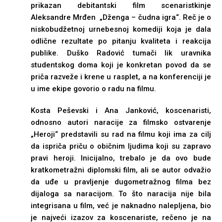
prikazan debitantski film scenaristkinje
Aleksandre Mrđen „Dženga – čudna igra“. Reč je o
niskobudžetnoj urnebesnoj komediji koja je dala
odlične rezultate po pitanju kvaliteta i reakcija
publike. Duško Radović tumači lik uravnika
studentskog doma koji je konkretan povod da se
priča razveže i krene u rasplet, a na konferenciji je
u ime ekipe govorio o radu na filmu.
Kosta Peševski i Ana Janković, koscenaristi,
odnosno autori naracije za filmsko ostvarenje
„Heroji“ predstavili su rad na filmu koji ima za cilj
da ispriča priču o običnim ljudima koji su zapravo
pravi heroji. Inicijalno, trebalo je da ovo bude
kratkometražni diplomski film, ali se autor odvažio
da uđe u pravljenje dugometražnog filma bez
dijaloga sa naracijom. To što naracija nije bila
integrisana u film, već je naknadno nalepljena, bio
je najveći izazov za koscenariste, rečeno je na