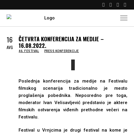
16
ČETVRTA KONFERENCIJA ZA MEDIJE –
16.08.2022.
AVG
IN
46. FESTIVAL
PRESS KONFERENCIJE
Poslednja konferencija za medije na Festivalu
filmskog scenarija tradicionalno je mesto
proglašenja pobednika. Neposredno pre toga,
moderator Ivan Velisavljević predstavio je aktere
filmskih ostvarenja viđenih prethodne večeri na
Festivalu.
Festival u Vrnjcima je drugi festival na kome je