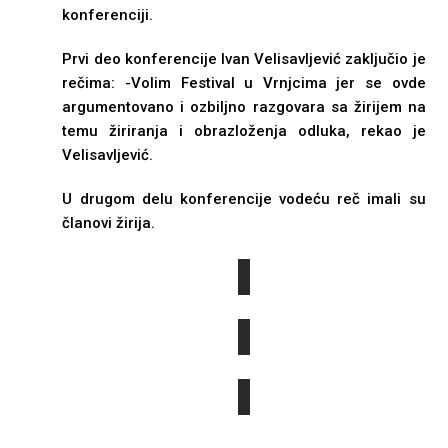
konferenciji.
Prvi deo konferencije Ivan Velisavljević zaključio je
rečima: -Volim Festival u Vrnjcima jer se ovde
argumentovano i ozbiljno razgovara sa žirijem na
temu žiriranja i obrazloženja odluka, rekao je
Velisavljević.
U drugom delu konferencije vodeću reč imali su
članovi žirija.